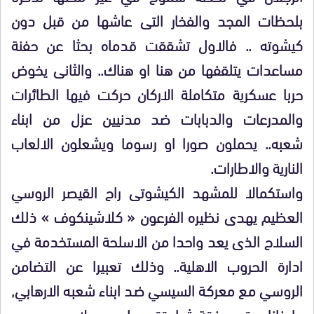
بلحظات المجد والفخار التى عاشها من قبل دون
كيشوته .. فالاول تشققت قدماه بحثا عن حفنة
مساعدات يتلقفها من هنا او هناك.. والثانى يخوض
حربا عسكرية متكاملة الاركان حركت فيها الطائرات
والمدرعات والدبابات ضد مدنيين عزل من ابناء
شعبه.. يحملون صورا او رسوما ويشعلون الالعاب
النارية والاطارات.
واستكمالا للمشهد الكيشوتى راح القيصر الروسي
العظيم يهدى نظيره الفرعون « كلاشينكوف » ذلك
السلاح الذى يعد واحدا من الاسلحة المستخدمة في
ادارة الحروب الاهلية.. وذلك تعبيرا عن التضامن
الروسي مع معركة السيسي ضد ابناء شعبه الارهابي,
وايذانا بعقد صفقة شراء تقدر ببليون دولار.