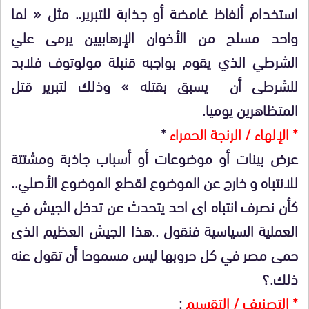
استخدام ألفاظ غامضة أو جذابة للتبرير.. مثل « لما
واحد مسلح من الأخوان الإرهابيين يرمى علي
الشرطي الذي يقوم بواجبه قنبلة مولوتوف فلابد
للشرطى أن يسبق بقتله » وذلك لتبرير قتل
المتظاهرين يوميا.
* الإلهاء / الرنجة الحمراء
*
عرض بينات أو موضوعات أو أسباب جاذبة ومشتتة
للانتباه و خارج عن الموضوع لقطع الموضوع الأصلي..
كأن نصرف انتباه اى احد يتحدث عن تدخل الجيش في
العملية السياسية فنقول ..هذا الجيش العظيم الذى
حمى مصر في كل حروبها ليس مسموحا أن تقول عنه
ذلك.؟
* التصنيف / التقسيم
: