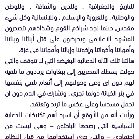
للتاريخ والجغرافية , وللدين والثقافة , وللوطن
والوطنية , وللعروبة والإسلام , وللإنسانية وكل شيء
مقدس, حينما نجد شراذم القوم وشذاذهم يتصدرون
المشهد الاعلامى ويحرضون على قتل أبنائنا وبناتنا
وأمهاتنا وأخواتنا وإخوتنا وإبائنا وأمهاتنا في غزة.
هالتنا تلك الآلة الدعائية البغيضة التي لا تتوقف والتي
حولت بسطاء المصريين إلى ببغاوات يرددون ما تلقيه
لهم دون اى وعى وحولتهم إلى أنعام تلقي بنفسها
في بئر الخيانة دونما تجري , وتشارك في الدم دون ان
تحمل مسدسا وعلى عكس ما تريد وتعتقد.
ورأيت أنه من الأوقع أن اسرد أهم تكنيكات الدعاية
السياسية التي رصدها الباحثون – وهى ليست من
اجتهادى – والتي جري استخدامها من قبل النظام