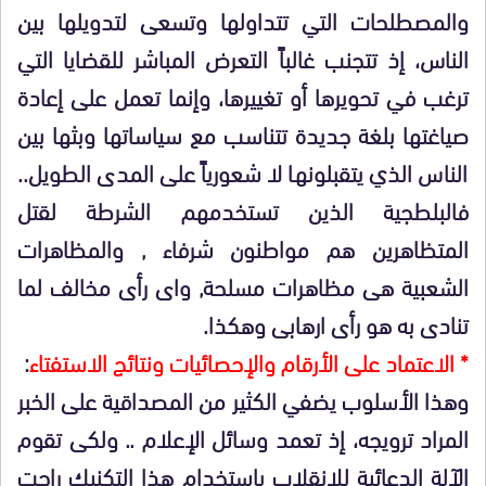
والمصطلحات التي تتداولها وتسعى لتدويلها بين
الناس، إذ تتجنب غالباً التعرض المباشر للقضايا التي
ترغب في تحويرها أو تغييرها، وإنما تعمل على إعادة
صياغتها بلغة جديدة تتناسب مع سياساتها وبثها بين
الناس الذي يتقبلونها لا شعورياً على المدى الطويل..
فالبلطجية الذين تستخدمهم الشرطة لقتل
المتظاهرين هم مواطنون شرفاء , والمظاهرات
الشعبية هى مظاهرات مسلحة, واى رأى مخالف لما
تنادى به هو رأى ارهابى وهكذا.
* الاعتماد على الأرقام والإحصائيات ونتائج الاستفتاء
:
وهذا الأسلوب يضفي الكثير من المصداقية على الخبر
المراد ترويجه، إذ تعمد وسائل الإعلام .. ولكى تقوم
الآلة الدعائية للانقلاب باستخدام هذا التكنيك راحت