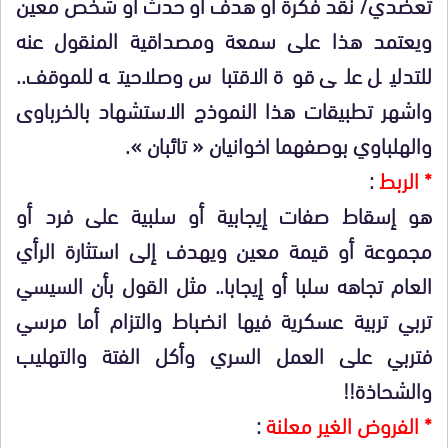
تعضدي/ نقد فكرة أو هدف أو حدث أو شخص معين
ويعتمد هذا على سمعة ومصداقية المنقول عنه
للتدليل على قوة الاقتباس وصلاحيته للموقف..
واشهر تطبيقات هذا النموذج الاستشهاد بالخرباوى
والهلباوي بوصفهما اخوانيان « تائبان ».
* الربط
:
هو إسقاط صفات إيجابية أو سلبية على فرد أو
مجموعة أو قيمة معين ويهدف إلى استثارة الرأي
العام تجاهه سلبا أو إيجابا.. مثل القول بأن السيسي
تربي تربية عسكرية فيها انضباط والتزام أما مرسي
فتربي على العمل السري وأكل الفتة والتهليب
والشحاذة!!
* الفروض الغير معلنة
: