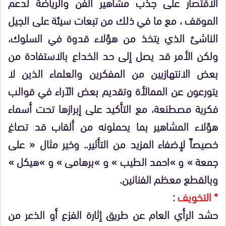
الاقتصار على جذب مشاهير الفن والرياضة لدعم
الموقف ، مع ما في ذلك من تبعات سيئة على الجيل
الناشئ الذي يتخذ من هؤلاء قدوة في السلوك،
ولكن الأمر قد يصل إلى حد الخداع بالاستفادة من
بعض الانتهازيين من المفكرين والعلماء الذين لا
يتورعون عن الممالأة وتقديم بعض الآراء في قوالب
فكرية مصطنعة، مع التأكيد على إبرازها تحت أسماء
هؤلاء المشاهير بما يحملونه من ألقاب قد تصاغ
خصيصاً لإضفاء المزيد من التأثير.. وخير مثال « على
جمعة » و »احمد الطيب » و »برهامى » و »هيكل »
وبالقطع معظم الفنانين.
* التخويف
:
حشد الرأي العام عن طريق إثارة الفزع أو الذعر من