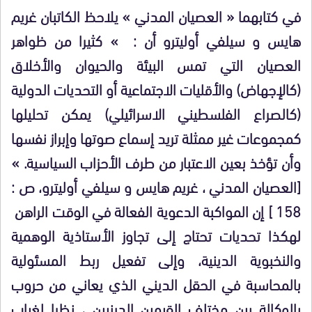
في كتابهما « العصيان المدني » يلاحظ الكاتبان غريم
هايس و سيلفي أوليترو أن : » كثيرا من ظواهر
العصيان التي تمس البيئة والحيوان والأخلاق
(كالإجهاض) والأقليات الاجتماعية أو التحديات الدولية
(كالصراع الفلسطيني الاسرائيلي) يمكن تحليلها
كمجموعات غير ممثلة تريد إسماع صوتها وإبراز نفسها
وأن تؤخذ بعين الاعتبار من طرف الأحزاب السياسية. »
[العصيان المدني ، غريم هايس و سيلفي أوليترو، ص :
158 ] إن المواكبة الدعوية الفعالة في الوقت الراهن
لهكذا تحديات تحتاج إلى تجاوز الأستاذية الوهمية
والنخبوية الدينية، وإلى تفعيل ربط المسئولية
بالمحاسبة في الحقل الديني الذي يعاني من حروب
بالوكالة بين مختلف القيمين الدينيين ، نظرا لغياب