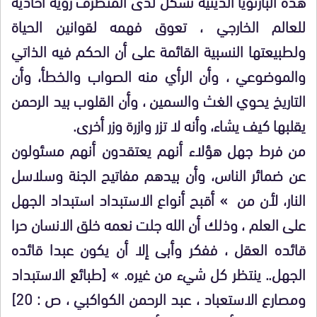
هذه البارنويا الدينية تشكل لدى المتطرف رؤية أحادية
للعالم الخارجي ، تعوق فهمه لقوانين الحياة
ولطبيعتها النسبية القائمة على أن الحكم فيه الذاتي
والموضوعي ، وأن الرأي منه الصواب والخطأ، وأن
التاريخ يحوي الغث والسمين ، وأن القلوب بيد الرحمن
يقلبها كيف يشاء، وأنه لا تزر وازرة وزر أخرى.
من فرط جهل هؤلاء أنهم يعتقدون أنهم مسئولون
عن ضمائر الناس، وأن بيدهم مفاتيح الجنة وسلاسل
النار، لأن من » أقبح أنواع الاستبداد استبداد الجهل
على العلم ، وذلك أن الله جلت نعمه خلق الانسان حرا
قائده العقل ، ففكر وأبى إلا أن يكون عبدا قائده
الجهل.. ينتظر كل شيء من غيره. » [طبائع الاستبداد
ومصارع الاستعباد ، عبد الرحمن الكواكبي ، ص : 20]