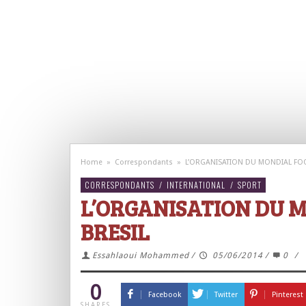
Home
»
Correspondants
»
L’ORGANISATION DU MONDIAL FOO
CORRESPONDANTS
/
INTERNATIONAL
/
SPORT
L’ORGANISATION DU M
BRESIL
Essahlaoui Mohammed
/
05/06/2014
/
0
/
0
Facebook
Twitter
Pinterest
SHARES