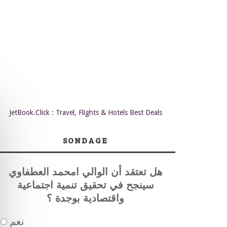
JetBook.Click : Travel, Flights & Hotels Best Deals
SONDAGE
هل تعتقد أن الوالي امحمد العطفاوي
سينجح في تحقيق تنمية اجتماعية
واقتصادية بوجدة ؟
نعم