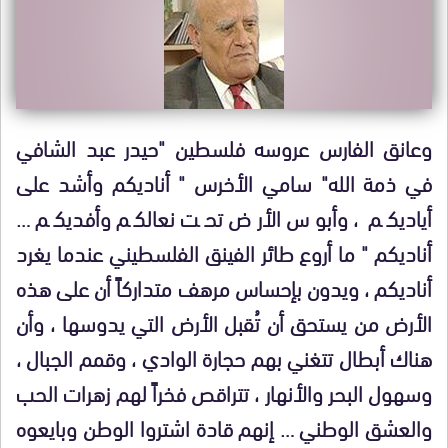
وعانق الفارس عروسه فلسطين "حيدر عبد الشافي
في ذمة الله" سامي الأخرس " أناديكم وأشد على
أياديكم ، وأبوس الأرض تحت نعالكم وأفديكم …
أناديكم " ما أروع طائر الفينق الفلسطيني عندما يغرد
أناديكم ، ويدون بإحساس مرهف متداركاً أن على هذه
الأرض من يستحق أن تُقبل الأرض التي يدوسها ، وأن
هناك أبطال تتغني بهم حجارة الوادي ، وقمم الجبال ،
وسهول البحر والأنهار ، تتراقص فخراً لهم زهرات الحب
والعشق الوطني … إنهم قادة اشتروا الوطن وبايعوه