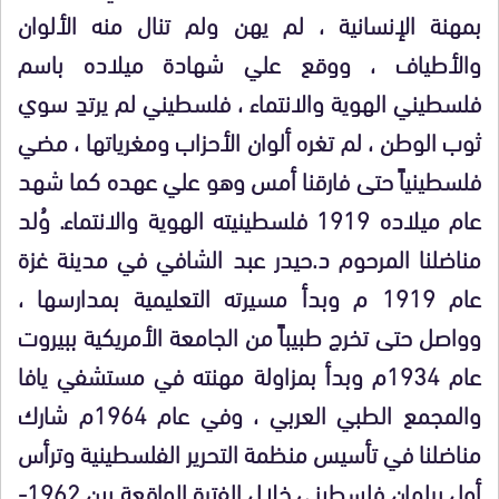
بمهنة الإنسانية ، لم يهن ولم تنال منه الألوان
والأطياف ، ووقع علي شهادة ميلاده باسم
فلسطيني الهوية والانتماء ، فلسطيني لم يرتدِ سوي
ثوب الوطن ، لم تغره ألوان الأحزاب ومغرياتها ، مضي
فلسطينياً حتى فارقنا أمس وهو علي عهده كما شهد
عام ميلاده 1919 فلسطينيته الهوية والانتماء. وُلد
مناضلنا المرحوم د.حيدر عبد الشافي في مدينة غزة
عام 1919 م وبدأ مسيرته التعليمية بمدارسها ،
وواصل حتى تخرج طبيباً من الجامعة الأمريكية ببيروت
عام 1934م وبدأ بمزاولة مهنته في مستشفي يافا
والمجمع الطبي العربي ، وفي عام 1964م شارك
مناضلنا في تأسيس منظمة التحرير الفلسطينية وترأس
أول برلمان فلسطيني خلال الفترة الواقعة بين 1962-