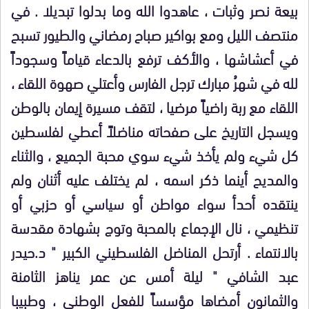
بيعة نصر وثبات ، عاهدوا الله وما بدلوا تبديلا . في
منتصف الليل ومع بواكير صباح رمضاني والطيور تسبح
في أعشاشها ، والأكف ترفع بالدعاء قياماً وسجوداً
لله في شهرُ مبارك ترجل الفارس وأعتلي صهوة اللقاء ،
اللقاء مع ربة راضياً مرضيا ، لتقف مسيرة إيمان بالوطن
ويسجل التاريخ على صفحاته مناضلاً أعطي لفلسطين
كل شيء ولم يأخذ شيء سوي محبة الجميع ، والثناء
والمديح أينما ذكر اسمه ، لم يختلف عليه أثنان ولم
ينتقده أحدأ سواء مواطن أو سياسي أو حزبي أو
تنظيمي ، نال الإجماع بالمحبة وتوج بشهادة مقدسة
بالانتماء . أرتحل المناضل الفلسطيني الكبير " د.حيدر
عبد الشافي " ليلة أمس عن عمر يناهز الثامنة
والثمانون أمضاها مؤسساً للفعل الوطني ، وطبيبا