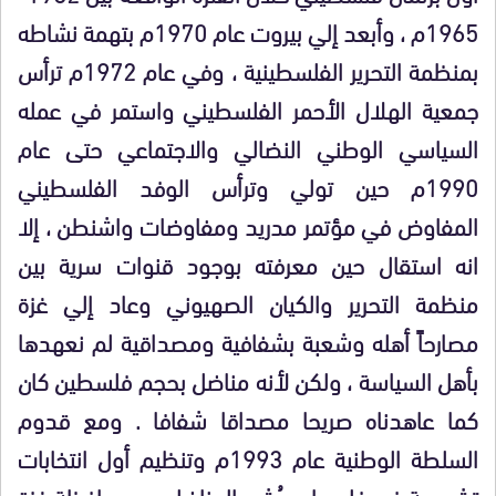
1965م ، وأبعد إلي بيروت عام 1970م بتهمة نشاطه
بمنظمة التحرير الفلسطينية ، وفي عام 1972م ترأس
جمعية الهلال الأحمر الفلسطيني واستمر في عمله
السياسي الوطني النضالي والاجتماعي حتى عام
1990م حين تولي وترأس الوفد الفلسطيني
المفاوض في مؤتمر مدريد ومفاوضات واشنطن ، إلا
انه استقال حين معرفته بوجود قنوات سرية بين
منظمة التحرير والكيان الصهيوني وعاد إلي غزة
مصارحاً أهله وشعبة بشفافية ومصداقية لم نعهدها
بأهل السياسة ، ولكن لأنه مناضل بحجم فلسطين كان
كما عاهدناه صريحا مصداقا شفافا . ومع قدوم
السلطة الوطنية عام 1993م وتنظيم أول انتخابات
تشريعية في فلسطين رُشح المناضل عن محافظة غزة