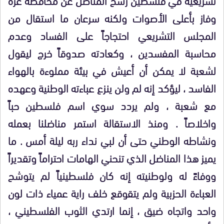
وفاز بأعلى الأصوات ولكنه سرعان ما استقال من
المجلس التشريعي احتجاجاً على الفساد وعدم
محاسبة المفسدين ، وكعادته صدوقاً خرج ليقول
لشعبة لا يمكن أن أعيش في بيئة مملوءة بالهواء
الفاسد ، ليؤكد إنه لم ولن ينزع عباءته الوطنية وعهده
مع شعبة ، ولم يردد سوي اسم فلسطين حباً
واخلاصاً . ومنذ الاستقالة استمر مناضلنا بعمله
ونشاطه الوطني حتى أن لبي نداء ربه ليلة أمس . ما
يميز هذا المناضل الذي تنحني الهامات احتراماً وتقديراً
ووفاءً له ولوطنيته إنه كان فلسطينياً لم يتوشح
العباءة الحزبية ولم يتقوقع خلف راية عمياء ذات لون
واحد واتجاه ضيق ، إنما ارتدي الثوب الفلسطيني ،