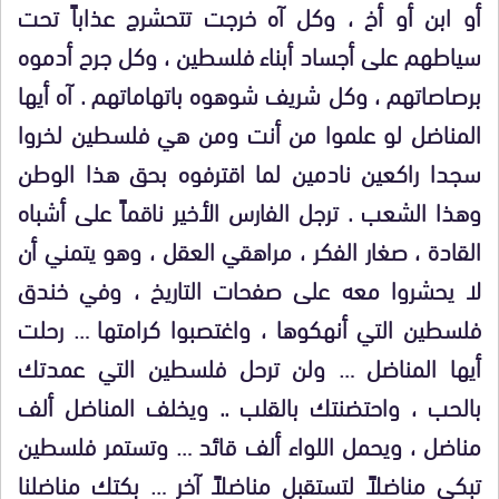
أو ابن أو أخ ، وكل آه خرجت تتحشرج عذاباً تحت
سياطهم على أجساد أبناء فلسطين ، وكل جرح أدموه
برصاصاتهم ، وكل شريف شوهوه باتهاماتهم . آه أيها
المناضل لو علموا من أنت ومن هي فلسطين لخروا
سجدا راكعين نادمين لما اقترفوه بحق هذا الوطن
وهذا الشعب . ترجل الفارس الأخير ناقماً على أشباه
القادة ، صغار الفكر ، مراهقي العقل ، وهو يتمني أن
لا يحشروا معه على صفحات التاريخ ، وفي خندق
فلسطين التي أنهكوها ، واغتصبوا كرامتها … رحلت
أيها المناضل … ولن ترحل فلسطين التي عمدتك
بالحب ، واحتضنتك بالقلب .. ويخلف المناضل ألف
مناضل ، ويحمل اللواء ألف قائد … وتستمر فلسطين
تبكي مناضلاً لتستقبل مناضلاً آخر … بكتك مناضلنا