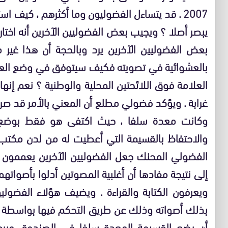
2007 . قد يتساءل الفضوليون وما أكثرهم ، كيف ا
يبصر أصلا ؟ ويجيب بعض الفضوليين الآخرين أنه اختار
بعض الفضوليين الآخرين يرد وبالحجة أن هذا غير
بالعشوائية في تصويته فكيف سيتوفق في وضع العل
العلامة فوق اللائحتين المحلية والوطنية ؟ نعم إنها 
غرابة . ويؤكد فضولي مطلع أن المعني بالأمر قد صرح
وكانت معدة سلفا ، حيث اكتفى هو فقط بوضع 
والاحتفاظ بالقسيمة التي أعطيت له من لدن مكتب ا
الفضولي المحنك جعل الفضوليين الآخرين يعممون ه
إلى نتيجة مفادها أن أغلبية المصوتين أدلوا بأصوات
ويعرفون الكتابة والقراءة . ويضيف هؤلاء الفضول
بذلك أصواته وذلك عن طريق التحكم فيها بواسطة
أن يضع القسيمة المعدة سلفا في الصندوق ويرجع