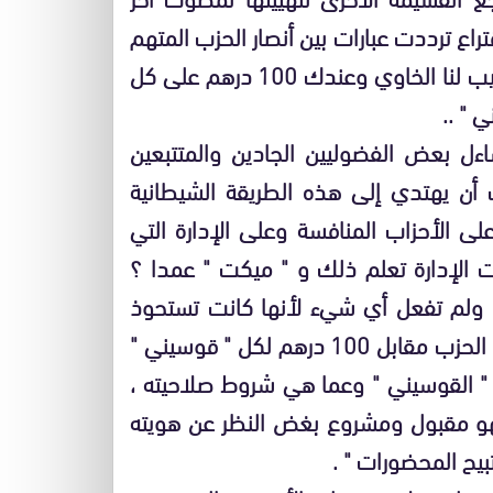
اع ترددت عبارات بين أنصار الحزب المتهم
حيث كانوا يقولون للمصوت : " هاك هذه الورقة وجيب لنا الخاوي وعندك 100 درهم على كل
 " ..
اءل بعض الفضوليين الجادين والمتتبعين
 أن يهتدي إلى هذه الطريقة الشيطانية
ى الأحزاب المنافسة وعلى الإدارة التي
 الإدارة تعلم ذلك و " ميكت " عمدا ؟
ولم تفعل أي شيء لأنها كانت تستحوذ
على كميات هائلة من " القوسينيات " سلمتها لشركة الحزب مقابل 100 درهم لكل " قوسيني "
" القوسيني " وعما هي شروط صلاحيته ،
هو مقبول ومشروع بغض النظر عن هويته
تبيح المحضورات " .