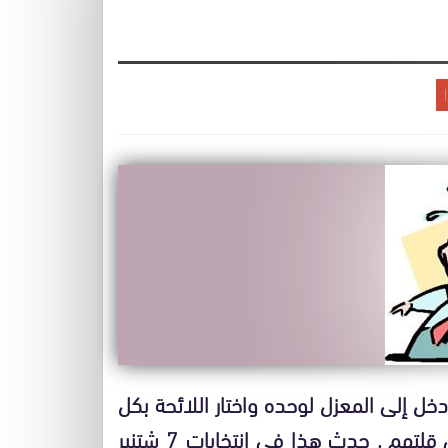
خل إلى المعزل لوحده واختار اللائحة بكل
شفافية ونزاهة وأدلى بصوته كباقي المصوتين على قلتهم . حدث هذا في انتخابات 7 شتنبر