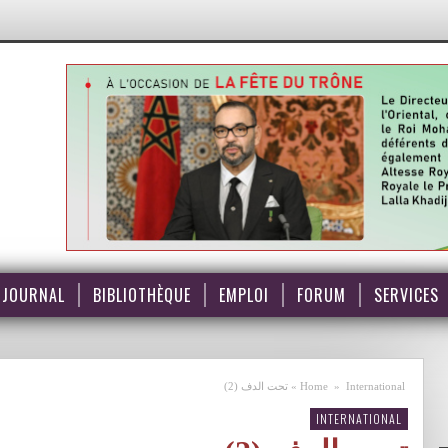
JOURNAL
BIBLIOTHÈQUE
EMPLOI
FORUM
SERVICES
International
»
Home
»
تحت الدف (2)
INTERNATIONAL