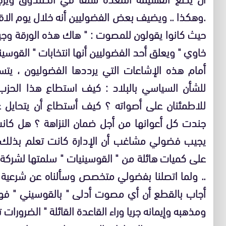
.وهكذا .. ويضيف بعض الفضوليين أنه خلال يوم الاقتر
خاوي " ويعلق أحد الفضوليين أنها انتخابات " القوسيني
أمام هذه الإشاعات التي يرددها الفضوليون ، يتس
للشأن السياسي بالبلاد : كيف استطاع هذا الحزب
للاطمئنان على أصواته ؟ كيف أستطاع أن يتحايل عل
جندت كل أعوانها من أجل ضمان النزاهة ؟ هل كانت
يجيب فضولي مشاغب أن الإدارة كانت تعلم بذلك 
.. ولما اتصلنا بفضولي متخصص وسألناه عن شرعية 
أجاب بالقطع أن أي مصوت أدلى " بالقوسيني " ف
ومذهبه وإيمانه جريا وراء القاعدة القائلة " الضرورات 