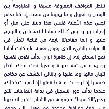
تنتظر المواقف المعروفة مسبقا و المتراوحة بين
الرفض و القبول و ما بينهما من تحفظ. إذا كنا نغامر
لجس هذه الأغنية فليس هذا دليلا على ميل أو
إعجاب بها و ليس كذلك تسلحا للانقضاض و التهجم
عليها و إنما مغامرتنا نابعة من قناعة تتمثل في
الاعتراف بالشيء الذي يفرض نفسه ولو كانت آذاننا
تمج السماع إليه. إن ظاهرة الراي بدأت تفرض نفسها
بجدية و من ثمة ضرورة وضعها تحت محك النظر
لتبيان مالها وما عليها و بالتالي الكشف عن مكامن
ضعفها إذا وجدت و نقط قوتها إذا وجدت كذلك.
عندما بدأت دور التسجيل في بداية الثمانينات تنتج
بعض"الكاسيط" لمجموعة من الشباب الذين انحصروا
في بقعة جغرافية محددة من وهران إلى وجدة،