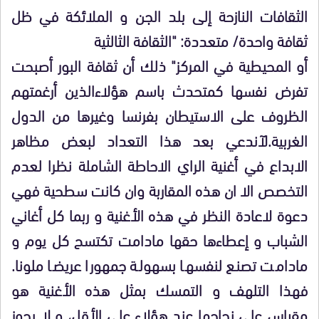
الثقافات النازحة إلى بلد الجن و الملائكة في ظل
ثقافة واحدة/ متعددة: "الثقافة الثالثية
أو المحيطية في المركز" ذلك أن ثقافة البور أصبحت
تفرض نفسها كمتحدث باسم هؤلاءالذين أرغمتهم
الظروف على الاستيطان بفرنسا وغيرها
من الدول
الغربية.لآندعي بعد هذا التعداد لبعض مظاهر
الابداع في
أغنية الراي الاحاطة الشاملة نظرا لعدم
التخصص
الا ان هذه المقاربة وان كانت سطحية فهي
دعوة لاعادة النظر
في هذه الأغنية و ربما كل أغاني
الشباب و إعطاءها حقها مادامت تكتسح كل يوم و
مادامت تصنع لنفسها بسهولة جمهورا عريضا ملونا.
فهذا التلهف و التمسك بمثل هذه الأغنية هو
مقياس على نجاحها عند هؤلاء على الأقل، و لا يجوز