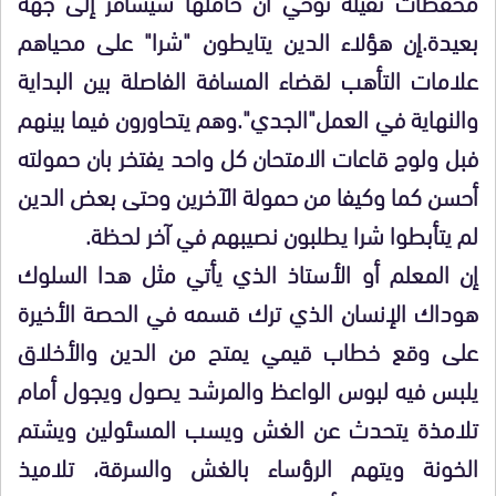
محفظات ثقيلة توحي أن حاملها سيسافر إلى جهة
بعيدة.إن هؤلاء الدين يتايطون "شرا" على محياهم
علامات التأهب لقضاء المسافة الفاصلة بين البداية
والنهاية في العمل"الجدي".وهم يتحاورون فيما بينهم
فبل ولوج قاعات الامتحان كل واحد يفتخر بان حمولته
أحسن كما وكيفا من حمولة الآخرين وحتى بعض الدين
لم يتأبطوا شرا يطلبون نصيبهم في آخر لحظة.
إن المعلم أو الأستاذ الذي يأتي مثل هدا السلوك
هوداك الإنسان الذي ترك قسمه في الحصة الأخيرة
على وقع خطاب قيمي يمتح من الدين والأخلاق
يلبس فيه لبوس الواعظ والمرشد يصول ويجول أمام
تلامذة يتحدث عن الغش ويسب المسئولين ويشتم
الخونة ويتهم الرؤساء بالغش والسرقة، تلاميذ