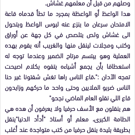
وصلهم من قبل أن معلمهم غشاش.
هدا الواعظ أو الواعظة بمجرد ما تطأ قدماه قاعة
الامتحان سرعان ما ينزع عنه لبوس الواعظ ويتحول
الى غشاش ولص يتلصص في كل جهة عن أوراق
وكتب ومجلات لينقل منها والغريب أنه يقوم بهده
العملية وهو يبتسم مرتاح الضمير وعندما توجه له
استعطافا بأن يجمع أشياءه يتفوه بكلام اصيحت
تمجه الآدان :"،قاع الناس راها تغش شفتونا غير حنا
الناس ضربو الملايين وحتى واحد ما حركهم وزايدون
قاع اللي نقلو العام الماضي نجحو"
هم ينقلون مع الأسف حرفيا ولا يعرفون أن هده هي
الطامة الكبرى، معلم أو أستاذ "أدأد الدنيا"ينقل
بطريقة بليدة ينقل حرفيا من كتب متواجدة عند أغلب