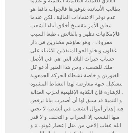
العادي للعملية التعليمية التعلمية و عندما
يطالب الأساتذة بتوفيرها فالجواب دائما هو
عدم توفر الاعتمادات المالية . لكن عندما
بتعلق الأمر بتقسيخ أخلاق أبناء الشعب
فالإمكانيات تظهر و بالفائض ، طبعا السبب
معروف ، وهو بقاؤهم مخدرين في دار
غفلون ويخلو الجو للمتنفذين للاغتناء على
حساب خيرات البلاد التي هي في الأصل
ملك للشعب . ومن هذا المنبر أدعو كل
الغيورين و خاصة نشطاء الحركة الجمعوية
لتشكيل جبهة معارضة لهذا النشاط المشبوه
. للإشارة فإن الكتابة الإقليمية لحزب العدالة
و التنمية قد سبق لها أن أصدرت بيانا ترفض
فيه إهدار أموال الشعب في أنشطة لا يجني
منها الشعب إلا السراب و التخلف و لا قدر
الله عقاب إلاهي من مثل إعصار غونو . » و