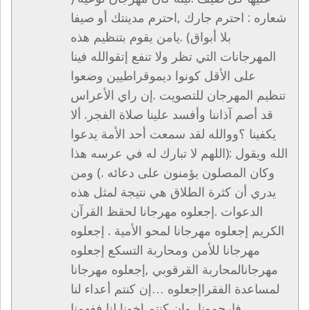
شعاره : احترم جارك ,احترم مدينتك أو صيفا
بلا أبواق) .يامن يقوم بتنظيم هذه
المهرجانات التي تظر ولا تنفع إتقوالله فينا
على الأقل كونوا ديموقراطيين وضعوا
تنظيم المهرجان للتصويت .إن راي الأعراس
قد أصم آذاننا وأفسد علينا صلاة الفجر. ألا
يكفينا ؟ووالله لقد سمعت أحد الأمة يدعوا
الله ويقول :(اللهم لا تبارك له في عرسه هذا
وكان المصلون يؤمنون على دعائه .) ومن
يدري أن كثرة الطلاق هي نتيجة لمثل هذه
الدعوات .إجعلوه مهرجانا لحقظ القرآن
الكريم إجعلوه مهرجانا لمحو الأمية . إجعلوه
مهرجانا للأمن ومحاربة التسكع إجعلوه
مهرجانالمحاربة القرقوبي ,إجعلوه مهرجانا
لمساعدة الفقراإجعلوه …إن كنتم أعداء لنا
فارحمونا ,وإن كنتم إخونا لنا ففهمنا