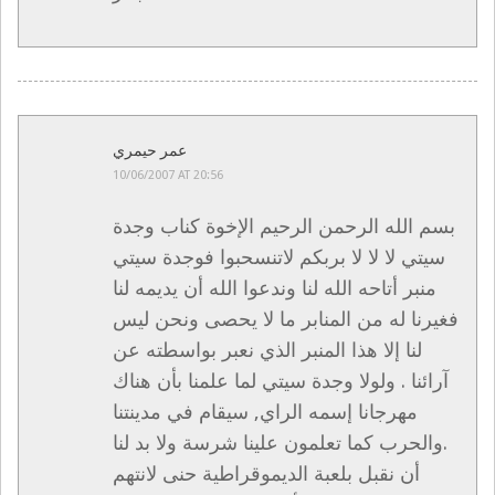
عمر حيمري
10/06/2007 AT 20:56
بسم الله الرحمن الرحيم الإخوة كناب وجدة
سيتي لا لا لا بربكم لاتنسحبوا فوجدة سيتي
منبر أتاحه الله لنا وندعوا الله أن يديمه لنا
فغيرنا له من المنابر ما لا يحصى ونحن ليس
لنا إلا هذا المنبر الذي نعبر بواسطته عن
آرائنا . ولولا وجدة سيتي لما علمنا بأن هناك
مهرجانا إسمه الراي, سيقام في مدينتنا
.والحرب كما تعلمون علينا شرسة ولا بد لنا
أن نقبل بلعبة الديموقراطية حنى لانتهم