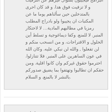
و لا تزفيت فوق هدا. و قد كان احرى
بالمتدخلين حين سألناهم يوما ما عن
المكتبات ان يجيبوا ولو بادراج المطلب
رمزيا في مطالبهم المادية… لا لاحتكار
المنبر. لا للمنع. وكفا ديماغوجية و تسلط أين
الحلول و الاقتراحات. و من انسحب منكم و
لن تفعلوا , والله لن نبكي عليه. وكان الله
في عون الساهرين على المنبر. فلا تتنازلوا.
احترموا حقوق غيركم وان كانوا اقلية. ومن
حقكم ان تطالبوا وتهتفوا بما يضيق صدوركم
بالنشر لا بالمنع. و السلام.