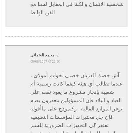
شخصية الانسان و لكننا في المقابل لسنا مع
الفن الهابط
ذ .محمد العثماني
09/06/2007 AT 23:50
آش خصك ألعريان خصني لخواتم أمولاي ،
عندما تطالب أي هيئة كيفما كانت رسمية أم
شعبية بإنجاز مشروع ما يعود نفعه على
العباد و البلاد فإن المسؤولين يتعذرون بعدم
توفر الموارد المالية . وكنموذج على ماأقوله
فإن جل مختبرات المؤسسات التعليمية
تفتقر ‘لى التجهيزات الضرورية للسير