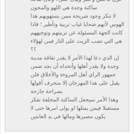
ساكنة وجدة هي اللهو والمجون
لا ننكر وجود شريحة ممن يستهويهم هذا
الهوس لأنهم ضحايا غياب تربية وتأطير ؛ فاذا
كانت الجهة المسئولة عن تربيتهم وتوجيههم
هي التي تصب الزيت على النار فمن لهؤلاء
؟؟
إن الذي دعا لهذا الأمر لا يقدر ثقافة مدينة
وجدة ولا يقدر أهلها وأتحداه أن يجد ضمن
جمهور الراي أهل المروءة والأخلاق فلن
يقبل على هذا المهرجان إلا منحرف أقولها
بصراحة جارحة
وهذا الأمر سيجعل الساكنة المخلقة تفكر
مستقبلا فيمن يمثلها او يولى امرها حتى لا
يكون مصيرها ومالها في يد العابثين