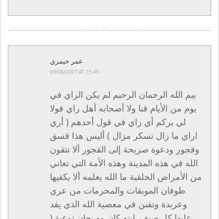
عمر حيمري
09/06/2007 AT 23:49
بيم الله الرحمان الرحيم لم يكن الراي في
يوم من الأيام قنا ولا أصحابه أهل راي قولا
لي بركم أي راي في قول أحدهم ( أري
اراي ما زال نسكر مزال ) أليس هذا قسق
وفجور ودعوة صريحة إلى القجور ألا تتقون
الله في هذه المدينة وهذه الأمة التي تعاني
من الأمراض الخلقية ما الله يعلمه ألا يكفيها
طوفان الموبقات والمحرمات من عري
وعربدة وتفنن في معصية الله الذي يفد
عليها كل صيف .ليته كان مهرجان توعية (