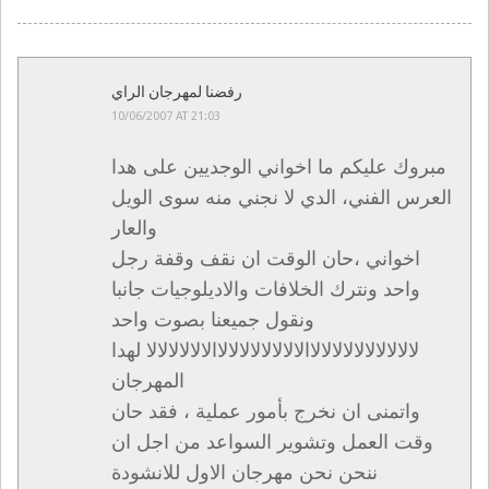
رفضنا لمهرجان الراي
10/06/2007 AT 21:03
مبروك عليكم ما اخواني الوجديين على هدا
العرس الفني، الدي لا نجني منه سوى الويل
والعار
اخواني ،حان الوقت ان نقف وقفة رجل
واحد ونترك الخلافات والاديلوجيات جانبا
ونقول جميعنا بصوت واحد
لالالالالالالالالالاالالالالالالالالاالالالالالالا لهدا
المهرجان
واتمنى ان نخرج بأمور عملية ، فقد حان
وقت العمل وتشوير السواعد من اجل ان
ننحن نحن مهرجان الاول للانشودة