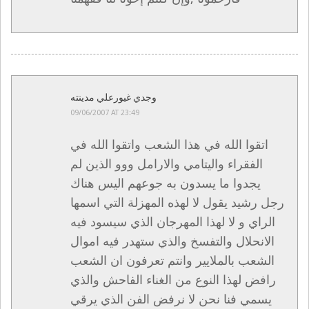
وجدي غيورعلي مدينته
09/06/2007 AT 23:49
اتقوا الله في هذا الشعب واتقوا الله في
الفقراء واليتامي والارامل ووو الذين لم
يجدوا ما يسدون به جوعهم اليس هناك
رجل رشيد يقول لا لهذه المهزلة التي اسمها
الراي و لا لهذا المهرجان الذي سيسود فيه
الانحلال والتفسخ والذي ستهدر فيه اموال
الشعب بالملايير وانتم تعرفون ان الشعب
رافض لهذا النوع من الغناء الفاحش والذي
يسمي فنا نحن لا نرفض الفن الذي يرقي