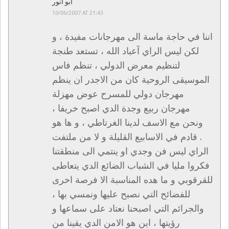
ابو انور
10/06/2007 AT 21:43
اننا في حاجة ماسة الى مهرجانات مفيدة ، و
لكن ليس الراي آعباد الله ، تستعد طنجة
لتنظيم معرض الدولي ، تنظم فاس
الموسيقى الروحية كان من الاجدر ان ينظم
مهرجان دولي للمسرح عوض مهزلة
مهرجان ربيع وجدة الدي اصبح خريفا ،
ونحن مع الاسف لدينا الغرتاطي ، و ها هو
قادم في الاسابيع القليلة و لا من ملتفت .
الراي ليس فن وجدي او ينتمي الى منطقتنا
فكروا مليا في الشباب الضائع الدي يتعاطى
للقرقوبي و ما هده المناسبة الا فرصة اخرى
للفضائح التي نصبح عليها ونمسي بها ،
والجرائم التي اصبحنا نعتاد على سماعها و
رؤيتها ، اين هو الامن الدي يقينا من