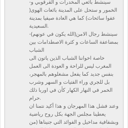
-سينشط بائعي المخدرات و القرقوبي و
الخمور و ستحل على المدينة بائعات الهوى(
عفوا سائحات) كما هي العادة صيفيا بمدينة
السعيدية.
-سينشط رجال الامن(الله يكون في عونهم)
بمضاعفة الساعات و كثرة الاصطدامات بين
الشباب
خاصة اخواننا الشباب الذين ياتون الى
المغرب ليس للراحة و العودة الى العمل
بنفس جديد كما يفعل مشغلوهم بالمهجر،
بل للجري وراء الفتيات و السهر وشرب
الخمر في النهار الكهار كأن في اوربا ذلك
حرام.
وعند فشل هذا المهرجان و هذا أكيد نتمنا ان
يعطينا مجلس الجهة بكل روح رياضية
وبشفافية مداخيل و الفوائد التي جنيناها (من