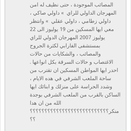
المصائب الموجودة ، حتى نظيف له امن
المهرجان الداولي للراي » داولي صاكي ،
داولي زطامي ، داولي عقلي » وانتظر
معي ايها المسكين من 19 يوليوز الى 22
يوليوز 2007 المهرجان الدولي للراي
بمستشفى الفارابي لكثرة الجروح
والمصائب ، والشكايات من حالات
الاغتصاب و حالات السرقة بكل انواعها .
احدر ايها المواطن المسكين ان تقترب من
ساحة الملعب الشرفي في هده الايام ،
وشدد الحراسة على منزلك و ابنائك ايها
الساكن بالقرب من الملعب الشرفي بوجدة
الله من ان هدا
منكر؟؟؟؟؟؟؟؟؟؟؟؟؟؟؟؟؟؟؟؟؟؟؟؟؟؟؟
؟؟