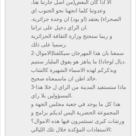
الا اذا كان البعض(من اصل جارتنا هنا،
وعدوتنا كلما اتجهنا نحو الجنوب اي
الصحراء) يعتقد (او يود) ان وجدة جزائرية.
ان الراي دخيل على تراتنا.
و ربما ستحتج وزارة الثقافة الجزائرية
رسميا على ذلك.
2-سمعنا بان هذا المهرجان سيكلفنا(الاموال
ديال لوجادا) ما يناهز هو يفوق المليار سنتيم.
وبذكركم لهذه الاسماء الشهيرة كالشاب
خالد اظن ان ماسمعناه صحيح.
3-ماذا ستستفيد المدينة من الراي ل خلا هذا
المسؤولين بلا راي.
هذا كل ما يوجد في جعبة مجلس الجهة و
المجموعة الحضرية اليس لديكم برامج و
ورشات كبرى تستثمرون فيها هذه الاموال؟
الاستفادات المؤكدة خلال تلك الليالي: