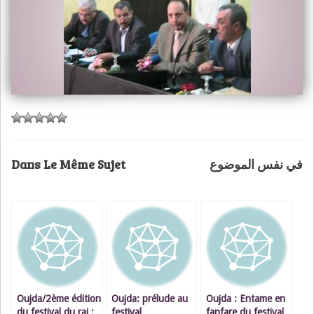
في نفس الموضوع
Dans Le Même Sujet
Oujda/2ème édition
Oujda: prélude au
Oujda : Entame en
du festival du rai :
festival
fanfare du festival