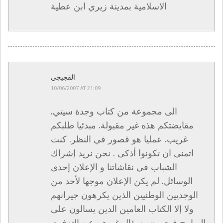
الاسلامية بمدينة زيري ابن عطية
الفجيجي
10/06/2007 AT 21:09
الى مجموعة من كتاب وجدة سيتي.
مقايضتكم هذه غير مقبولة. مبدئيا طلبكم
غريب. عمليا هو قصور في النظر. كنت
اتمنى ان تكونوا أذكى . نحن نريد إشراك
الشباب في نقاشاتنا و الإعلان إحدى
الوسائل. لم يكن الإعلان موجها لأحد من
الوجديين الوطنيين الذين يكرهون جيرانهم
ولا إلا الكتاب العامين الدين يسالون على
البرامج فيجيبون بسؤال غيرهم عن التزفيت