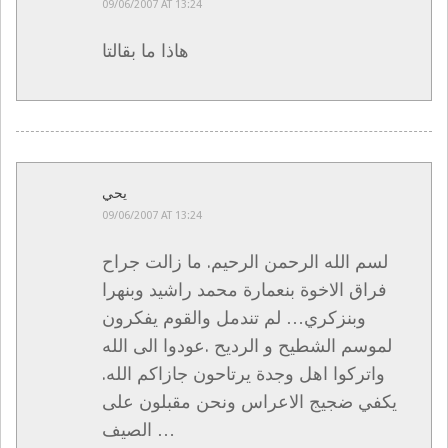
09/06/2007 AT 13:24
هاذا ما بقالتا
يحي
09/06/2007 AT 13:24
لسم الله الرحمن الرحيم. ما زالت جراح
فراق الاخوة بنعمارة محمد راشيد وبنهرا
وبنزكري… لم تندمل والقوم يفكرون
لموسم الشطيح و الرديح .عودوا الى الله
واتركوا اهل وجدة يرتاحون جازاكم الله.
يكفي ضجيج الاعراس ونحن مقبلون على
الصيف …