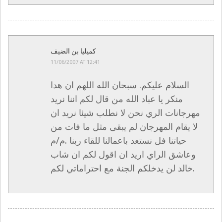
كميليا بن الضيف
11/06/2007 AT 12:41
السلام عليكم. سبحان الله اللهم ان هدا
منكر يا عباد الله من قال لكم اننا نريد
مهرجانات الري نحن لا نطلب شيئا نريد ان
لا يقام المهرجان لم يبقى مثل ما فات من
حياتنا فل نستعد باعمالنا للقاء ربنا .م/م
وعاشق الراي اريد ان اقول لكم ان شاب
خالد لن يدخلكم الجنة مع احتراماتي لكم.