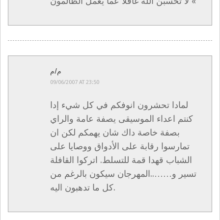
لا تحسبن الله غافلا عما يعمل الظالمون «
م/م
09/06/2007 AT 23:50
لمادا تحشرون انوفكم في كل شيء إدا
كنتم اعداء الموسيقى يصفة عامة والراي
بصفة خاصة داك شان يهمكم لكن ان
تمارسوا رقابة على الأدواق ووصايا على
الشباب قهدا قمة للتسلط. اتركوا القافلة
تسير و……..المهرجان سيكون بالرغم من
كل ما تدهبون اليه.