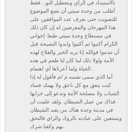
بالاستبداد في الرأي وبتعطيل النو…فقط
أطلب من وجدة سيتي أن تضع الموضوع
للتصويت حتى نعرف عدد الموافقين على
هذا المهرجان والمعرضين له إن كان ذلك
في مستطاع وجدة سيتي طبعا. إخواني
الكرام أكتبوا ثم أكتبوا وابدوا النصيحة قبل
أن تندموا فوالله إنا نريد الخير والفلاح لهذه
الأمة ولولا ذلك لما كان لنا طعم في هذه
الحياة ولما أعرناها أي اهتمام .
أما الذي سمى نفسه م /م فأقول له إذا
كنت ينعق مع كل ناعق ولا يهمك فساد
الشباب ولا مصلحة الأمة وتدعو إلى خرابها
فذاك من عمل الشيطان .ولقد علمت أن
في مدينة وجدة هناك من يعبد الشيطان
ويستعين على عبادته بالروك والراي فالتحق
بهم وكفنا شرك.