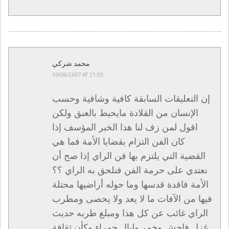
محمد شركي
10/06/2007 AT 21:03
إن التعليقات السابقة كافية وشافية وحسب
الإنسان من القلادة مايحيط بالعنق ولكن
اقول لمن زف لنا هذا الخبر المؤسف إذا
كان الفن التزام بقضايا الأمة فما هي
القضية التي يلتزم بها فن الراي إذا صح أن
نعتدي على حرمة الفن فنلحق به الراي ؟؟
الأمة فاقدة قدسها وما حوله أراضيها محتلة
فيها من الآفات ما لا يعد ولا يحصى ومطرب
الراي غائب عن كل هذا ومبلغ طربه حديث
غزل فاحش وخمر وليال حمراء وكأن ثقافة