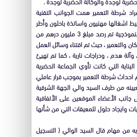
حضرية لوجدة والوكالة الحضرية لوجدة .
د شرطة التعمير همت الجوانب التقنية
شيط اشغالها مهنيون واساتذة باحثون وأطر
ادارية " ولتهيئ الظروف المثلى لنجاح هاته التجربة النموذجية تم رصد مبلغ 3 مليون درهم من
كان والتعمير ، حيث تم اقتناء وسائل العمل
وآلة هدم ، ودراجات نارية ، كما تم تهيئ
لبناية التي كانت تأوي الجماعة الحضرية
 احداث شرطة التعمير بموجب قرار عاملي
ينه من طرف السيد والي الجهة الشرقية
ى جانب الأعضاء الموقعين على الأتفاقية
يات وايجاد حلول للمعيقات التي من شأنها
من مهام قال السيد الوالي ( التسجيل