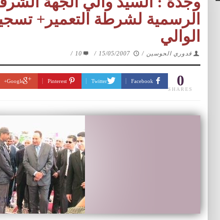
وجدة : السيد والي الجهة الشرقي
الرسمية لشرطة التعمير+ تسجي
الوالي
قدوري الحوسين
/
15/05/2007
/
10
/
0
Google+
Pinterest
Twitter
Facebook
SHARES