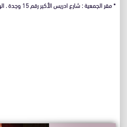
* مقر الجمعية : شارع ادريس الأكبر رقم 15 وجدة . الهاتف/ الفاكس 036.70.28.11