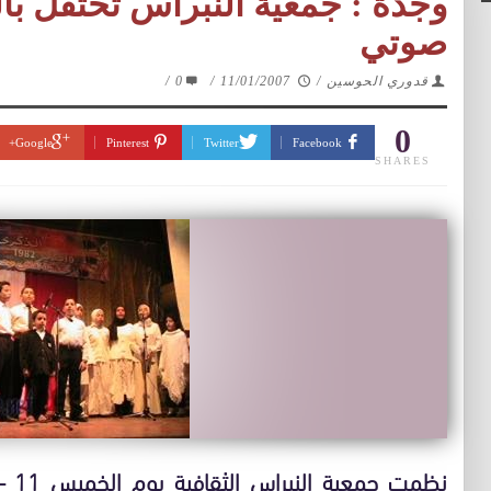
وجدة : جمعية النبراس تحتفل ب
صوتي
قدوري الحوسين
/
11/01/2007
/
0
/
0
Google+
Pinterest
Twitter
Facebook
SHARES