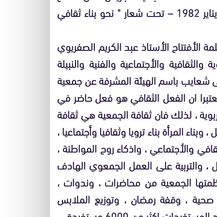
الذكرى الفضية لمرور 25 سنة على تأسيسها – 10 يناير 1982 – تحت شعار " نحو بناء ثقافي
لمة الأفتتاح الأستاذ عبد الكريم الصفريوي
الثقافية والأجتماعية والفنية والنبيلة
شعايب باسم الهيئة المشرفة عن جمعية
معتبرا ان الفعل الثقافي هو فعل حاضر في
ربوية ، لذلك فان ثقافة الجمعية هي ثقافة
ل ، وبناء المرأة بناء ترويا وثقافيا وأجتماعيا ،
في والأجتماعي ، واذكاء روح المواطنة ،
ل ، والتربية على العمل الجمعوي الهادف
تها الجمعية من محاضرات ، وندوات ،
صحية ، وقفة رمضان ، وتوزيع الملابس
والأفرشة ، والمساهمة في محو الأمية حيث بلغ عدد المستفيدات اكثر من 6000 مستفيدة …