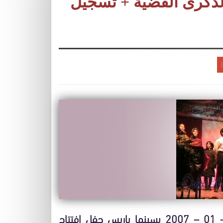
الذكرى الفضية + تسجيل
نظمت جمعية النبراس الثقافية يوم الخميس 11 – 01 – 2007 بسينما باريس حفل افتتاح