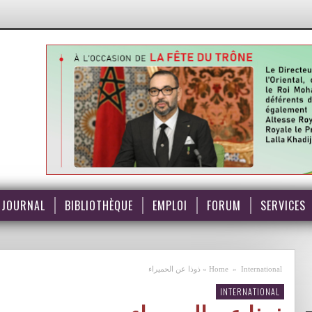
JOURNAL
BIBLIOTHÈQUE
EMPLOI
FORUM
SERVICES
International
»
Home
»
ذوذا عن الحميراء
INTERNATIONAL