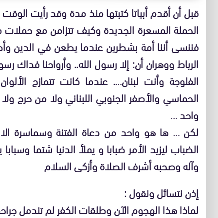
قبل أن أقدم أبياتا كتبتها منذ مدة وقد رأيت الوقت 
الحملة المسعرة الجديدة وكيف تتزامن مع حملات من
فننسى أننا أمة بشطرين عندما يطعن في الدين وأ
الرباط ووهران أن: إلا رسول الله.. وأرواحنا فداك رسو
الفلوجة وأنت لبنان…. عندما كانت تتمازج الألوان
الحماسي والأصفر الجنوبي اللبناني ولا من حرج ول
واحد …
لكن … ها هو واحد من دعاة الفتنة وسماسرة الا
الضباب ليزيد الأمر ضبابا و يملأ الدنيا شتما وسباب
وآله وصحبه أشرف الصلاة وأزكى السلام
إذن نتسائل ونقول :
لماذا هذا الهجوم الآن وطلقات الكفر لم تندمل جراحه