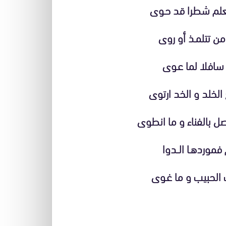
لعلم شطرا قد حـوى
من تتلمـذ أو روى
 سافلا لما عـوى
لخلد و الخد ارتوى
صل بالفناء و ما انطوى
موردهـا الــدوا
 الحبيب و ما غـوى