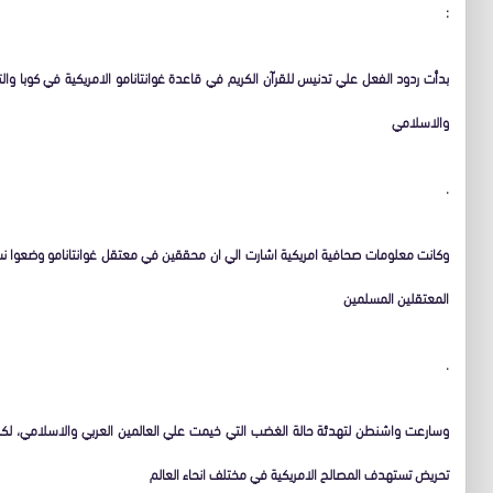
:
بدأت ردود الفعل علي تدنيس للقرآن الكريم في قاعدة غوانتانامو الامريكية في كوبا وال
والاسلامي
.
وكانت معلومات صحافية امريكية اشارت الي ان محققين في معتقل غوانتانامو وضعوا نسخا
المعتقلين المسلمين
.
وسارعت واشنطن لتهدئة حالة الغضب التي خيمت علي العالمين العربي والاسلامي، لكن 
تحريض تستهدف المصالح الامريكية في مختلف انحاء العالم