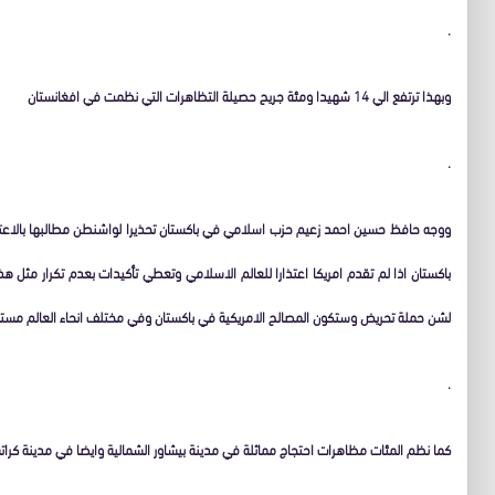
.
وبهذا ترتفع الي 14 شهيدا ومئة جريح حصيلة التظاهرات التي نظمت في افغانستان
.
ووجه حافظ حسين احمد زعيم حزب اسلامي في باكستان تحذيرا لواشنطن مطالبها بالاعت
باكستان اذا لم تقدم امريكا اعتذارا للعالم الاسلامي وتعطي تأكيدات بعدم تكرار مثل 
لشن حملة تحريض وستكون المصالح الامريكية في باكستان وفي مختلف انحاء العالم مس
.
كما نظم المئات مظاهرات احتجاج مماثلة في مدينة بيشاور الشمالية وايضا في مدينة كرا