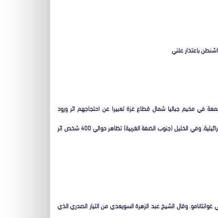
شنطن باعتذار علني
عة في مخيم جباليا شمال قطاع غزة تعبيرا عن احتجاجهم اثر ورود
معلومات عن تدنيس القرآن الكريم. واحرق عدد من المتظاهرين الاعلام الامريكية والاسرائيلية. وفي الخليل (جنوب الضفة الغربية) تظاهر حوالي 400 شخص اثر
غوانتانامو. وقال الشيخ عبد الزهرة السويعدي من التيار الصدري الذي