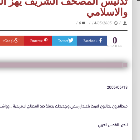
تدنيس المصحف الشريف يهز الش
والاسلامي
/
0
/
14/05/2005
/
0
Google+
Pinterest
Twitter
Facebook
SHARES
2005/05/13
متظاهرون يطالبون امريكا باعتذار رسمي وتهديدات بحملة ضد المصالح الامريكية .. وواش
لندن ـ القدس العربي