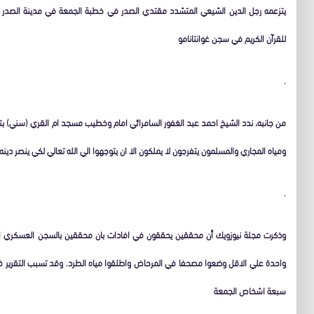
يتزعمه رجل الدين الشيعي المتشدد مقتدي الصدر في خطبة الجمعة في مدينة الصدر ذات
للقرآن الكريم في سجن غوانتانامو
.
من جانبه، ندد الشيخ احمد عبد الغفور السامرائي امام وخطيب مسجد ام القري (سني) بتدن
ومياه المجاري والمسلمون يتفرجون لا يملكون الا ان يتوجهوا الي الله تعالي لكي ينصر دينه
.
وذكرت مجلة نيوزويك أن محققين يحققون في افادات بان محققين بالسجن العسكري ا
واحدة علي الاقل وضعوا مصحفا في المرحاض واطلقوا مياه الطرد. وقد تسبب التقرير
سبعة اشخاص الجمعة