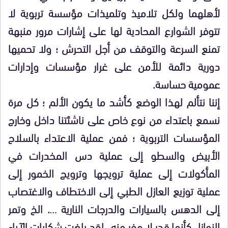
لأهلهما ولكل تلاميذ وتلميذات مؤسسة تربوية لا
تتوفر الشوارع المحادية لها على إشارات مرور منبهة
تمنع السرعة والتوقف من أجل التحرش ؛ ولا تحميها
دورية دائمة للأمن على غرار مؤسسات وإدارات
عمومية حساسة.
إننا نتألم لهذا الوضع كأشد ما يكون الألم ؛ كل مرة
نسمع باعتداء من نوع خاص على ناشئتنا داخل وخارج
المؤسسات التربوية ؛ فمن عملية الاعتداء بالسلاح
الأبيض والسطو إلى عملية دس المخدرات في
المأكولات إلى عملية ترويجها وترويج الخمور إلى
عملية توزيع العازل الطبي إلى الاختطاف والاغتصاب
إلى الدهس بالسيارات والدرجات النارية …. الخ وتمر
النوازل كأنها قدر لا مفر منه . لقد بلغت شكايات الآباء