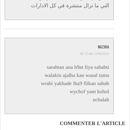
التي ما تزال منتشرة في كل الادارات
NAZIHA
13/09/2012 AT 15:06
sarahtan ana b9at fiya sahabti
walakin ajalha kan wasal tama
wrabi yakhade lha9 flikan sabab
wychof yam kohol
nchalah
COMMENTER L'ARTICLE