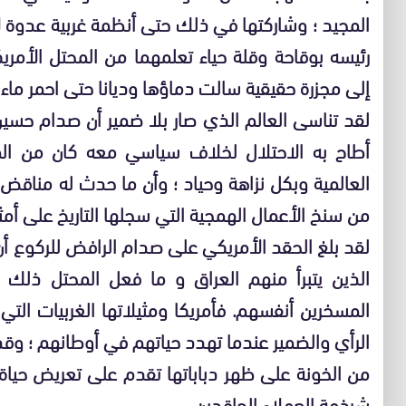
المجيد ؛ وشاركتها في ذلك حتى أنظمة غربية عدوة ل
رئيسه بوقاحة وقلة حياء تعلمهما من المحتل الأمر
إلى مجزرة حقيقية سالت دماؤها وديانا حتى احمر ماء 
لقد تناسى العالم الذي صار بلا ضمير أن صدام حسي
أطاح به الاحتلال لخلاف سياسي معه كان من ا
العالمية وبكل نزاهة وحياد ؛ وأن ما حدث له مناقض
من سنخ الأعمال الهمجية التي سجلها التاريخ على أمثا
لقد بلغ الحقد الأمريكي على صدام الرافض للركوع أ
الذين يتبرأ منهم العراق و ما فعل المحتل ذلك إل
المسخرين أنفسهم. فأمريكا ومثيلاتها الغربيات التي
الرأي والضمير عندما تهدد حياتهم في أوطانهم ؛ و
من الخونة على ظهر دباباتها تقدم على تعريض حياة
شرذمة العملاء الحاقدين.