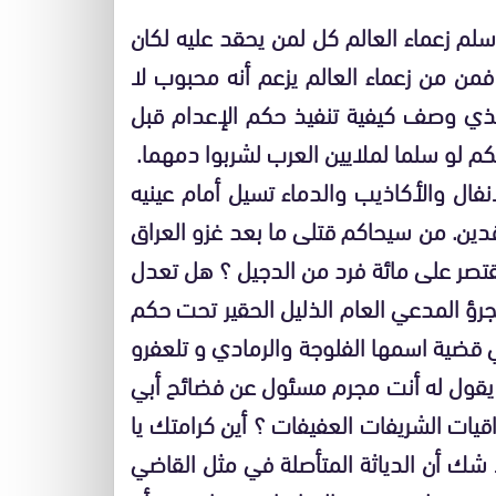
سلم زعماء العالم كل لمن يحقد عليه لكان
ن من زعماء العالم يزعم أنه محبوب لا
ي وصف كيفية تنفيذ حكم الإعدام قبل
م لو سلما لملايين العرب لشربوا دمهما.
نفال والأكاذيب والدماء تسيل أمام عينيه
اقدين. من سيحاكم قتلى ما بعد غزو العراق
يقتصر على مائة فرد من الدجيل ؟ هل تعدل
جرؤ المدعي العام الذليل الحقير تحت حكم
ي قضية اسمها الفلوجة والرمادي و تلعفرو
و يقول له أنت مجرم مسئول عن فضائح أبي
يات الشريفات العفيفات ؟ أين كرامتك يا
ا شك أن الدياثة المتأصلة في مثل القاضي