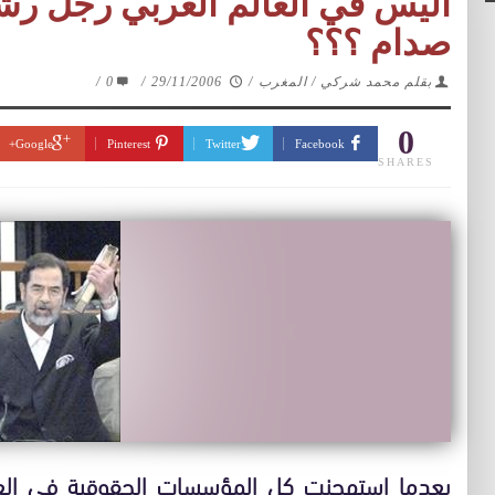
أليس في العالم العربي رجل رش
صدام ؟؟؟
بقلم محمد شركي / المغرب
/
29/11/2006
/
0
/
0
Google+
Pinterest
Twitter
Facebook
SHARES
بعدما استهجنت كل المؤسسات الحقوقية في الع