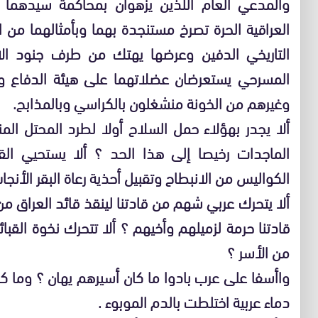
والمدعي العام اللذين يزهوان بمحاكمة سيدهما 
العراقية الحرة تصرخ مستنجدة بهما وبأمثالهما من
التاريخي الدفين وعرضها يهتك من طرف جنود الا
المسرحي يستعرضان عضلاتهما على هيئة الدفاع و
وغيرهم من الخونة منشغلون بالكراسي وبالمذابح.
ألا يجدر بهؤلاء حمل السلاح أولا لطرد المحتل ال
الماجدات رخيصا إلى هذا الحد ؟ ألا يستحيي ال
الكواليس من الانبطاح وتقبيل أحذية رعاة البقر الأنج
ألا يتحرك عربي شهم من قادتنا لينقذ قائد العراق من
قادتنا حرمة لزميلهم وأخيهم ؟ ألا تتحرك نخوة القبا
من الأسر ؟
واأسفا على عرب بادوا ما كان أسيرهم يهان ؟ وما كان
دماء عربية اختلطت بالدم الموبوء .