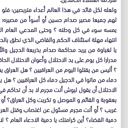
ولعله لكل قائد في هذا العالم أعداء متربصين؛ فلو 
لهم جميعا مصير صدام حسين أو أسوأ من مصيره؛ فم
يمسه سوء في كل وطنه ؟ وحتى المدعي العام الذ
انتهاء مهلة استئناف الحكم والقاضي الذي نطق بالحك
يا لغباوة من يريد محاكمة صدام بذريعة الدجيل والأ
مدرارا كل يوم على يد الاحتلال وأعوان الاحتلال الح
؟ أليس من يقتلوا اليوم من العراقيين ؟ هل العراق 
دماء من ماتوا في الدجيل دماء كل العراقيين ؟ هل ي
الاحتلال أن يقول لبوش أنت مجرم لا بد أن تحاكم ف
بعقوبة و القائم و الموصل و تكريت وكل العراق؟ أ
غريب ؟ أو أنت مجرم مسئول عن اغتصاب وقتل العراق
دمية القضاء؟ أين كرامتك يا دمية الادعاء العام ؟ ل