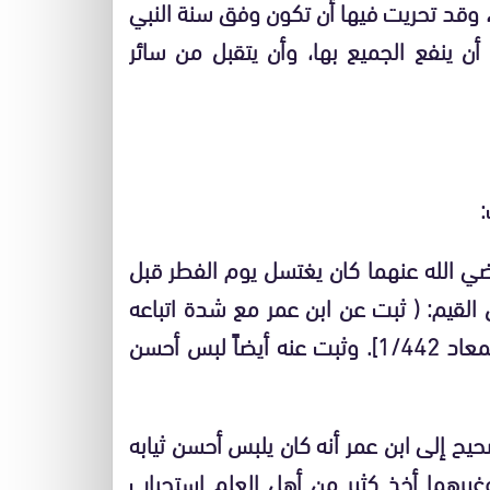
، وقد تحريت فيها أن تكون وفق سنة النبي
ن ينفع الجميع بها، وأن يتقبل من سائر
:
ضي الله عنهما كان يغتسل يوم الفطر قبل
 القيم: ( ثبت عن ابن عمر مع شدة اتباعه
للسنة أنه كان يغتسل يوم العيد قبل خروجه ) [زاد المعاد 1/442]. وثبت عنه أيضاً لبس أحسن
صحيح إلى ابن عمر أنه كان يلبس أحسن ثيابه
2/]. وبهذين الأثرين وغيرهما أخذ كثير من أهل العلم استحباب