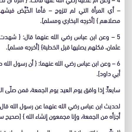
– أي المرأة التي لم تتزوج – فأما الحُيَّض فيش
مصلاهم } [أخرجه البخاري ومسلم].
5 – وعن ابن عباس رضي الله عنهما قال: { شهدت 
عثمان، فكلهم يصليها قبل الخطبة} [أخرجه مسلم].
6 – وعن ابن عباس رضي الله عنهما: { أن رسول الله ص
أبي داود].
سابعاً: إذا وافق يوم العيد يوم الجمعة، فمن صلّى ا
لحديث ابن عباس رضي الله عنهما عن رسول الله قال
أجزأه من الجمعة، وإنا مجمعون إنشاء الله } [صحيح س
ثامناً: من فاتته صلاة العيد مع المسلمين يشرع له ق