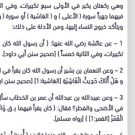
وهي ركعتان يكبر في الأولى سبع تكبيرات، وفي الث
فيهما جهراً سورة ( الأعلى ) و ( الغاشية ) أو سورة ( 
ويتأكد خروج النساء إليها، ومن الأدلة على ذلك:
1 – عن عائشة رضي الله عنها: { أن رسول الله كا
تكبيرات، وفي الثانية خمساً } [صحيح سنن أبي داود].
و هَلْ أَتَاكَ حَدِيثُ الْغَاشِيَةِ [الغاشية:1] [صحيح سنن ابن ماجة].
3 – وعن عبيدالله بن عبدالله أن عمر بن الخطاب سأل أ
الْقَمَرُ [القمر:1] } [رواه مسلم].
4 – وعن أم عطية رضي الله عنها قالت: { أُمرنا أن نَخ