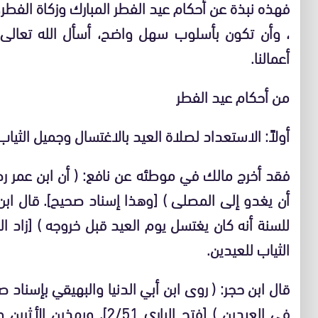
فهذه نبذة عن أحكام عيد الفطر المبارك وزكاة الفطر
، وأن تكون بأسلوب سهل واضح، أسأل الله تعالى أ
أعمالنا.
من أحكام عيد الفطر
أولاً: الاستعداد لصلاة العيد بالاغتسال وجميل الثياب
فقد أخرج مالك في موطئه عن نافع: ( أن ابن عمر ر
أن يغدو إلى المصلى ) [وهذا إسناد صحيح]. قال ابن
الثياب للعيدين.
قال ابن حجر: ( روى ابن أبي الدنيا والبهيقي بإسناد 
في العيدين ) [فتح الباري 51