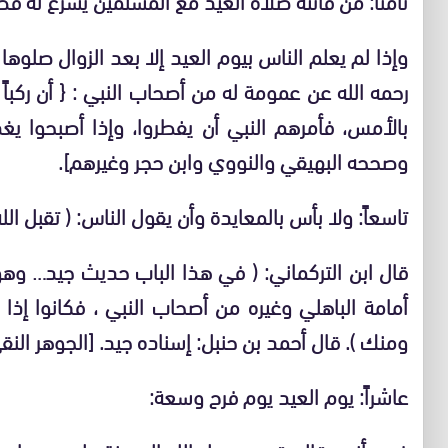
وإذا لم يعلم الناس بيوم العيد إلا بعد الزوال صلوها
رحمه الله عن عمومة له من أصحاب النبي : { أن ركباً 
بالأمس، فأمرهم النبي أن يفطروا، وإذا أصبحوا ي
وصححه البهيقي والنووي وابن حجر وغيرهم].
تاسعاً: ولا بأس بالمعايدة وأن يقول الناس: ( تقبل الل
قال ابن التركماني: ( في هذا الباب حديث جيد… و
أمامة الباهلي وغيره من أصحاب النبي ، فكانوا إذا
ومنك ). قال أحمد بن حنبل: إسناده جيد. [الجوهر النقي 3/320
عاشراً: يوم العيد يوم فرح وسعة: