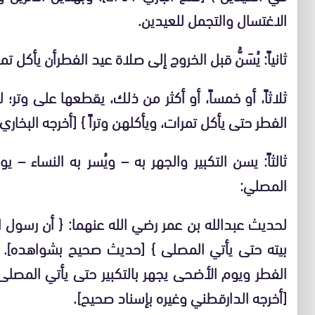
الاغتسال والتجمل للعيدين.
ثانياً: يُسَنُّ قبل الخروج إلى صلاة عيد الفطرأن يأكل تمر
ثلاثاً، أو خمساً، أو أكثر من ذلك، يقطعها على وتر؛
الفطر حتى يأكل تمرات، ويأكلهن وتراً } [أخرجه البخاري]
ثالثاً: يسن التكبير والجهر به – ويُسر به النساء –
المصلي:
لحديث عبدالله بن عمر رضي الله عنهما: { أن رسول 
بيته حتى يأتي المصلى } [حديث صحيح بشواهده]. وع
الفطر ويوم الأضحى يجهر بالتكبير حتى يأتي المصلى، ث
[أخرجه الدارقطني وغيره بإسناد صحيح].