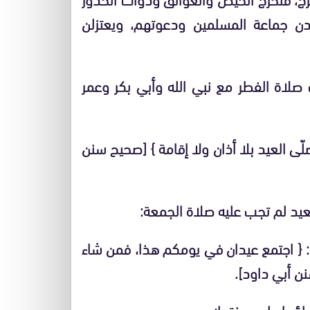
هدن جماعة المسلمين ودعوتهم، ويعتزلن
صلاة الفطر مع نبي الله وأبي بكر وعمر
لّى العيد بلا أذان ولا إقامة } [صحيح سنن
لعيد لم تجب عليه صلاة الجمعة:
: { اجتمع عيدان في يومكم هذا، فمن شاء
نن أبي داود].
ضاؤها على صفتها: