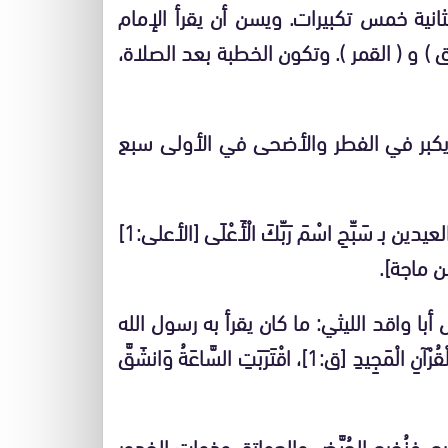
انية خمس تكبيرات. ويسن أن يقرأ الإمام
ق ) و ( القمر ). وتكون الخطبة بعد الصلاة،
ن يكبر في الفطر والأضحى في الأولى سبع
2 – وعن النعمان بن بشير أن رسول الله كان يقرأ في العيدين بـ سَبِّحِ اسْمَ رَبِّكَ الْأَعْلَى [الأعلى:1]
با واقد الليثي: ما كان يقرأ به رسول الله
في الأضحى والفطر؟ فقال: { كان يقرأ فيهما بـ ق وَالْقُرْآنِ الْمَجِيدِ [ق:1]، اقْتَرَبَتِ السَّاعَةُ وَانشَقَّ
رج، فنُخرج الحُيَّض والعواتق وذوات الخدور