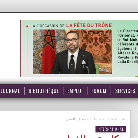
JOURNAL
BIBLIOTHÈQUE
EMPLOI
FORUM
SERVICES
International
»
Home
»
حكام عيد الفطر
INTERNATIONAL