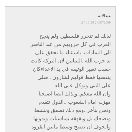
عبدالاله
27/07/2009 AT 15:36
لذلك لم تتحرر فلسطين ولم ينجح
العرب في كل حروبهم من عبد الناصر
الى السادات..باستثناء ما تحقق على
يد حزب الله..اللبنانين لان البركة كانت
حسب تعبير الوثيقة في يد الاعداءكان
ينقصها فقط قولهم لشارون : صلي
على النبي وتوكل على الله
وان الله معكم..ولذلك ايضا اصبحنا
مهزلة امام الشعوب ..الدول تتقدم
ونحن نتأخر..ومع ذلك نصفق وننشط
ونضحك بل ونقهقه بمناسبات وبدونها
والخوف ان نصبح وسطا مابين القرود