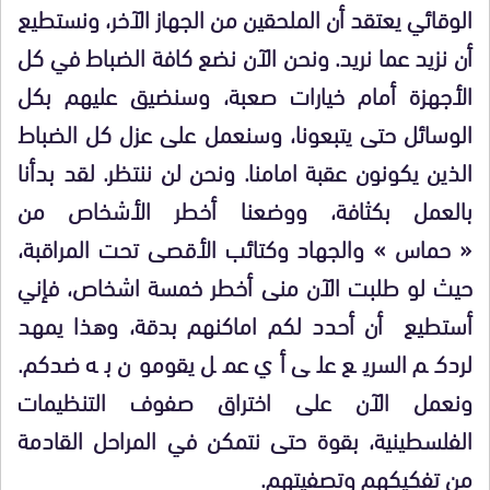
الوقائي يعتقد أن الملحقين من الجهاز الآخر، ونستطيع
أن نزيد عما نريد. ونحن الآن نضع كافة الضباط في كل
الأجهزة أمام خيارات صعبة، وسنضيق عليهم بكل
الوسائل حتى يتبعونا، وسنعمل على عزل كل الضباط
الذين يكونون عقبة امامنا. ونحن لن ننتظر. لقد بدأنا
بالعمل بكثافة، ووضعنا أخطر الأشخاص من
« حماس » والجهاد وكتائب الأقصى تحت المراقبة،
حيث لو طلبت الآن منى أخطر خمسة اشخاص، فإني
أستطيع أن أحدد لكم اماكنهم بدقة، وهذا يمهد
لردكم السريع على أي عمل يقومون به ضدكم.
ونعمل الآن على اختراق صفوف التنظيمات
الفلسطينية، بقوة حتى نتمكن في المراحل القادمة
من تفكيكهم وتصفيتهم.