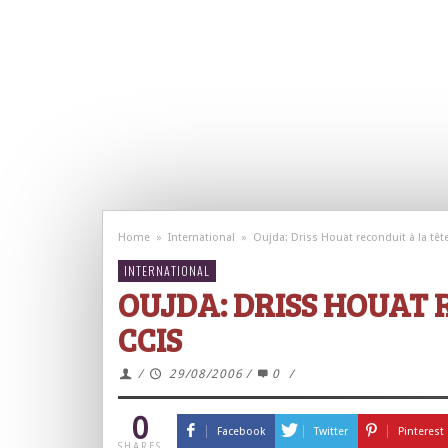
Home
»
International
»
Oujda: Driss Houat reconduit à la tête
INTERNATIONAL
OUJDA: DRISS HOUAT 
CCIS
/
29/08/2006
/
0
/
0
Facebook
Twitter
Pinterest
SHARES