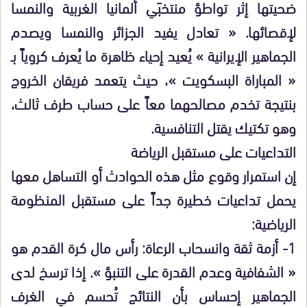
ضحيتها إثر تواطؤ منتخبَي ألمانيا الغربية والنمسا
لإقصائها. « تعادل يفيد الجزائر والنمسا ويصدم
الجماهير الإيرانية » يُعيد إحياء ظاهرة ما يُعرف كروياً بـ
« المباراة البسكويت »، حيث يتعمد فريقان الخروج
بنتيجة تخدم مصالحهما معاً على حساب طرف ثالث،
وهو تكتيك يقتل التنافسية.
التداعيات على مستقبل الرياضة
إن استمرار وقوع مثل هذه الحوادث أو التساهل معها
يحمل تداعيات خطيرة جداً على مستقبل المنظومة
الرياضية:
1- أزمة ثقة وانسحاب الرعاة: رأس مال كرة القدم هو
« الشفافية وعدم القدرة على التنبؤ ». إذا ترسخ لدى
الجماهير إحساس بأن النتائج تُحسم في الغرف