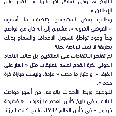
التاريخ »، وفي تعليق آخر بأنها « الأقذر على
الإطلاق ».
وطالب بعض المشجعين بتنظيف ما أسموه
« الفوضى الكروية »، مشيرين إلى أنه كان من الواضح
جداً وجود تواطؤ لتسجيل الأهداف والسماح بذلك
بطريقة لا تمت للرياضة بصلة.
لم تقتصر الانتقادات على المنتخبين، بل طالت الاتحاد
الدولي لكرة القدم نفسه بتعليقات مثل « العار على
الفيفا »، واعتبار ما حدث « مزحة، وليست مباراة كرة
قدم ».
للتوضيح وربط الأحداث بالواقع، من أشهر حوادث
التلاعب في تاريخ كأس القدم ما يُعرف بـ « فضيحة
خيخون » في كأس العالم 1982، والتي كانت الجزائر