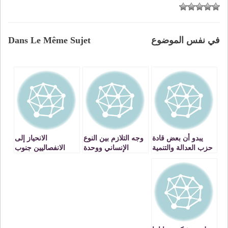
في نفس الموضوع
Dans Le Même Sujet
يبدو أن بعض قادة
وجه التلازم بين النوع
الانحياز إلى
حزب العدالة والتنمية
الإنساني ووحدة
الانفصاليين جنوب
متواطئون في لعب
النفس في الإسلام
المغرب سيجعل
أدوار مشبوهة في
السويد أكثر
مسرحية سياسية
ديموقراطية أم
هزلية أوشكت على
العكس؟
النهاية