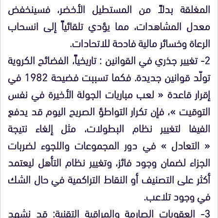
المغلقة بدلاً من المستطيل الأخضر، فسينخفض
معدل المشاهدات، مما يؤدي تلقائياً إلى انسحاب
الرعاة وخسائر مالية فادحة للاتحادات.
2- تغيير جذري في القوانين : تاريخياً، الفضائح الكروية
تولّد قوانين جديدة. فكما تسببت فضيحة 1982 في
إقرار قاعدة « لعب مباريات الجولة الأخيرة في نفس
التوقيت »، فإن تكرار التواطؤ الصريح اليوم قد يدفع
الفيفا لتغيير نظام البطولات، مثل إلغاء نتيجة
« التعادل » في دور المجموعات واللجوء لضربات
الجزاء لضمان وجود فائز، وتغيير نظام التأهل ليعتمد
أكثر على التصنيف أو النقاط التراكمية في حال الشك
في وجود تلاعب.
3- العقوبات الصارمة والمراقبة التقنية: قد نشهد