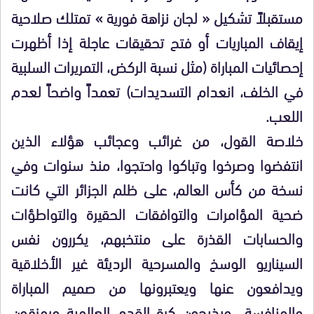
مستقبلاً تشكيل « لجان نزاهة فورية » تمتلك صلاحية
إيقاف المباريات أو فتح تحقيقات عاجلة إذا أظهرت
إحصائيات المباراة (مثل نسبة الركض، التمريرات السلبية
في الخلف، انعدام التسديدات) تعمداً واضحاً لعدم
اللعب.
خلاصة القول، من غرائب وعجائب هؤلاء الذين
انتفضوا وصرخوا وتباكوا واحتجوا، منذ سنوات وفي
نسخة من كأس العالم، على ظلم الجزائر التي كانت
ضحية المؤامرات والتوافقات الحقيرة والتواطؤات
والحسابات القذرة على منتخبهم، يكررون نفس
السيناريو الوسخ والمسرحية الرديئة غير الأخلاقية
ويدافعون عنها ويعتبرونها من صميم المباراة
والمنافسة.. ويذبحون كرة القدم العالمية ويمزقون