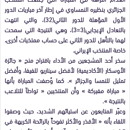
الجزائري بنظيره النمساوي في إطار آخر مباريات الدور
الأول المؤهلة للدور الثاني(32)، والتي انتهت
بالتعادل الإيجابي(3=3)، وهي النتيجة التي سمحت
لهما بالتأهل للدور الثاني على حساب ممتخبات أخرى،
خاصة المنتخب الإيراني.
سخر أحد المشجعين من الأداء باقتراح منح « جائزة
الأوسكار (الأكاديمية) لأفضل سيناريو للفيفا، وأفضل
تمثيل للنمسا والجزائر ». كما وُصفت المباراة بأنها
« مباراة مفبركة » وأن المنتخبين « تواطآ للتلاعب
بالنتيجة ».
وعبّر المتابعون عن استيائهم الشديد، حيث وصفوا
اللقاء بأنه « الأقذر والأكثر تفوحاً بالرائحة الكريهة في