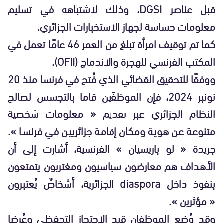
قبل عناصر DGSI، وذلك لاشتباهه في تسليم
معلومات حساسة لجهاز الاستخبارات الجزائري.
كما تم توقيف امرأة تبلغ من العمر 46 عامًا تعمل في
المكتب الفرنسي للهجرة والاندماج (OFII).
ووفقًا للتحقيق القضائي الذي فُتح في فرنسا منذ 20
نونبر 2024، فإن الموظفَين قاما بالتجسس لصالح
النظام الجزائري عبر تقديم « معلومات شخصية
متنوعة عن هوية ومكان إقامة جزائريين في فرنسا ».
جريدة « لو باريسيان » الفرنسية، أشارت إلى أن
الأهداف هم معارضون سياسيون ومغتربون يتمتعون
بنفوذ داخل diaspora الجزائرية، أشخاصٌ يُعتبرون
« مؤثرين ».
وقد وُضع الموظفان قيد الاحتجاز التحفظي وعُرِضا