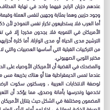
عندهم حزبان الرابح فيهما واحد في نهاية المطاف 
وجود حزبين وهما بمثابة وجهين لنفس العملة وقيمة ا
أما العرب فلا يستطيعون تكرار نفس النموذج لأن ذ
الأمريكان في التمويه فلا يجدون مخرجا إلا في تغي
الترشيح مدى الحياة أو مدى الوارثة. أما كثرة أحزا
من التركيبات القبلية التي أساسها العصبيات والتي لا
مختبر اللوبي الصهيوني.
والمضحك في القضية أن الأمريكان الأوصياء على ال
عندما تمس الديمقراطية هنا أو هناك بذريعة مس مص
لوصفة الانتخابات العربية ، ويسكتون سكوت الرضا
تخدمها وتحرسها بأمانة وصدق، مما يؤكد أن اللعبة 
المضمون ومختلفة في الشكل حيث يتنازل الأمريكان لل
الصيغة الذكية إمعانا في إذلالهم أمام الرأي العام