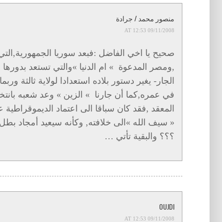
منصور محمد / جرادة
09/11/2008 AT 12:53
صحيح يا اخي الفاضل :فبعد سوريا الجمهورية,التي
,ومصر المدعوة » ام الدنيا »والتي تستعد بدورها ل
الجار- يغير دستور بلاده استعدادا لولاية ثالثة وربم
في عمره,كما أن جارنا » الزين » وعد شعبه بانتخا
المعقد ,فقد كان سباقا الى اعتماد الديموقراطية ع
« سيف الله »الى خلافته, وكأنه سيعيد أمجاد بطل
؟؟؟ والبقية تأتي …
OUJDI
09/11/2008 AT 12:53