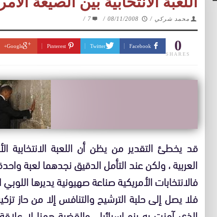
اللعبة الانتخابية بين الصيغة الأم
محمد شركي
/
08/11/2008
/
7
/
0
Google+
Pinterest
Twitter
Facebook
SHARES
قد يخطئ التقدير من يظن أن اللعبة الانتخابية الأ
العربية ، ولكن عند التأمل الدقيق نجدهما لعبة واحدة
فالانتخابات الأمريكية صناعة صهيونية يديرها اللوبي
فلا يصل إلى حلبة الترشيح والتنافس إلا من حاز تزكية
الذي آمنت به بنو إسرائيل. والقضية ههنا لا علاقة