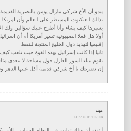
يبدو أن الأخ شركي مازال يومن بالنضرية القديمة 
بذالك العنكبوت المسيطر على العالم وأن امريكا ما
يسيرها كيف يشاء وأنا أطرح عليك سؤالين ولك الإ
أولا هل فعلا الصهيونية تسير أمريكا أم أن اسرائيل
إقليميا لتهديد دول الخليج المنتجة للنفط
ثانيا إذا كانت إسرائيل بهذه القوة حيث تلعب كيف 
تقوم ببناء السور العازل حول مساحة لا تتعدى مئا
إن نضريتك يا أخ شركي قديمة أكل عليها الدهر 
مهند
09/11/2008 AT 22:40
أعتقد أن هناك ثوابت في النظام السياسي الأمريك