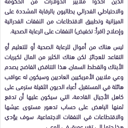
الذين أخذوا ملايير الدولارات من الحكومة
والاحتياطي الفدرالي يطالبون بالرقابة المشددة على
الميزانية وتطبيق الاقتطاعات من النفقات الفدرالية
وإصلاح (اقرأ: تخفيض) النفقات على الرعاية الصحية.
ليس هناك من أموال للرعاية الصحية أو للتعليم أو
التقاعد للعجائز. لكن هناك الكثير من المال لكبريات
الأبناك والقطط السمان. هذا التناقض الفاضح يصدم
وعي ملايين الأمريكيين العاديين وسيكون له عواقب
هائلة في المستقبل. أعباء الديون الثقيلة سترمى على
كاهل الأجيال القادمة، التي سيكون عليها أن تدفع
ثمنها الباهض على حساب تدهور مستوى عيشها
والاقتطاعات في النفقات الاجتماعية. سوف يؤدي
هذا حتما إلى تغير عميق في الوعي.