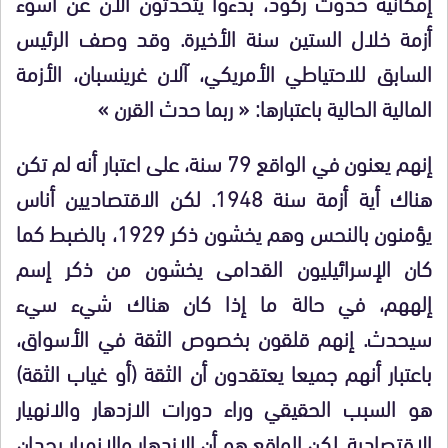
إمكانية حدوث ركود، بدءوا يتحدثون الآن عن أسوء
أزمة خلال الستين سنة الأخيرة. وقد وصف الرئيس
السابق للاحتياطي الأمريكي، آلان غرينسبان، الأزمة
المالية الحالية باعتبارها: « ربما حدث القرن »
إنهم يعنون في الواقع 79 سنة، على اعتبار أنه لم تكن
هناك أية أزمة سنة 1948. لكن الاقتصاديين أناس
يؤمنون بالنحس وهم يخشون ذكر 1929، بالضبط كما
كان الإسرائيليون القدامى يخشون من ذكر إسم
إلههم، في حالة ما إذا كان هناك شيء سيء
سيحدث. إنهم قلقون بخصوص الثقة في الأسواق،
باعتبار أنهم جميعا يعتقدون أن الثقة (أو غياب الثقة)
هو السبب الحقيقي وراء دورات الازدهار والانهيار
الاقتصادية. لكن الواقع هو أن الازدهار والانهيار يجدان