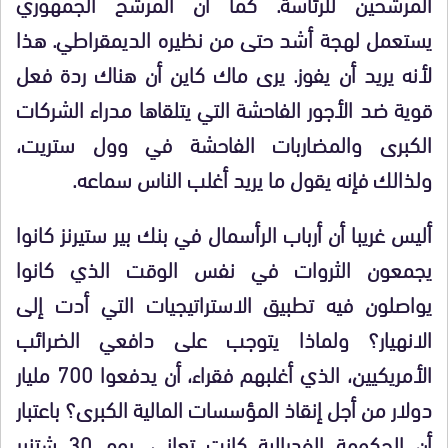
المرشحين للرئاسة. كما أن المرشح الجمهوري
يستعمل لهجة أشد حتى من نظيره الديمقراطي. هذا
لأنه يريد أن يفوز. يرى ماك كاين أن هناك ردة فعل
قوية ضد الأجور الفاحشة التي يتلقاها مدراء الشركات
الكبرى والمضاربات الفاحشة في وول ستريت،
ولذالك فإنه يقول ما يريد أغلب الناس سماعه.
أليس غريبا أن أرباب الرأسمال في بنك بير ستيرنز كانوا
يجمعون الثروات في نفس الوقت الذي كانوا
يواصلون فيه تطبيق الاستراتيجيات التي أدت إلى
الانهيار؟ ولماذا يتوجب على دافعي الضرائب
الأمريكيين، الذي أغلبهم فقراء، أن يدفعوا 700 مليار
دولار من أجل إنقاذ المؤسسات المالية الكبرى؟ باعتبار
أن الحكومة الفدرالية كانت تعاني، يوم 30 شتنبر