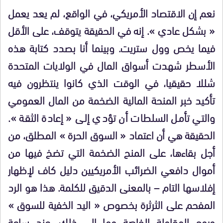
نعم إن الاقتصاد الأمريكي، في الواقع، لم يعد يعمل
« بشكل عادي ». إنه في الحقيقة يتوقف، على الأقل
فيما يخص وول ستريت. وبينما أنا بصدد كتابة هذه
الأسطر شهدت أسواق المال في الولايات المتحدة
شللا حقيقيا، في الوقت الذي كانوا ينتظرون فيه
تأكيد خبر المنحة المالية الضخمة من المال العمومي
والتي تأمل السلطات أن تؤدي إلى « إعادة الثقة ».
الحقيقة هي أن اعتماد « السوق الحرة » المطلق، من
أجل بقاءها، على المنح الضخمة التي تضخ فيها من
أموال دافعي الضرائب الأمريكيين دليل كاف لإظهار
إفلاسها التام – بالمعنى الدقيق للكلمة. هذا هو الرد
المفحم على الثرثرة بخصوص « اليد الخفية للسوق »
وروح المقاولة الخاصة وما إلى ذلك. عند ساعة