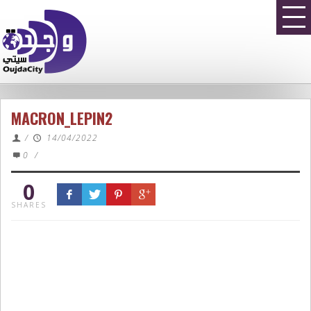
MACRON_LEPIN2
/
14/04/2022
0
/
0
SHARES