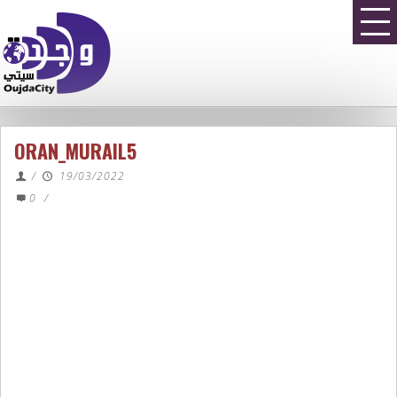
ORAN_MURAIL5
/
19/03/2022
0
/