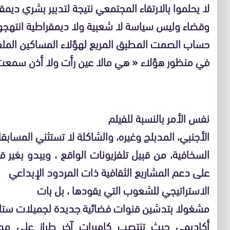
لا يحلموا بالارتقاء المجتمعي نتيجة لتدبير بشري دي
وقضاء وليس سياسة لا شعبية ولا ديمقراطية انتهجه
حساب الصمت المطبق المريع لهؤلاء المساكين الملفو
في منظور هؤلاء « هي مالا عين رأت ولا أذن سمعت
نفس الأمر بالنسبة للفيلم
الأجنبي، المدبلج وغيره، والشاكلة لا تستثني المساب
السخافية، من قبيل تلفزيونات الواقع ، ويبدو بغير ق
على دعم المشاريع الثقافية ذات المردود الإبداعي
الاستراتيجي للشعوب التي يقودها ، بل بات
مشغولا بتدشين قنوات فضائية جديدة لجميلات ستار
أكاديمي حيث تنتصب كاميرات آخر طراز على مد