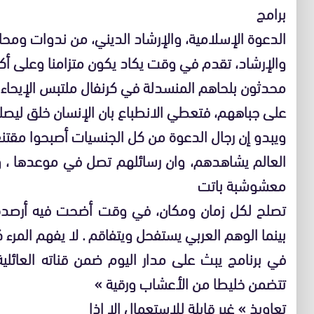
برامج
الدعوة الإسلامية، والإرشاد الديني، من ندوات وم
والإرشاد، تقدم في وقت يكاد يكون متزامنا وعلى أكث
محدثون بلحاهم المنسدلة في كرنفال ملتبس الإيحاءات
على جباههم، فتعطي الانطباع بان الإنسان خلق ليصلي
ويبدو إن رجال الدعوة من كل الجنسيات أصبحوا مقت
العالم يشاهدهم، وان رسائلهم تصل في موعدها ، و
معشوشبة باتت
تصلح لكل زمان ومكان، في وقت أضحت فيه أرصدة 
بينما الوهم العربي يستفحل ويتفاقم . لا يفهم المر
في برنامج يبث على مدار اليوم ضمن قناته العائل
تتضمن خليطا من الأعشاب ورقية »
تعاويذ » غير قابلة للاستعمال الا اذا