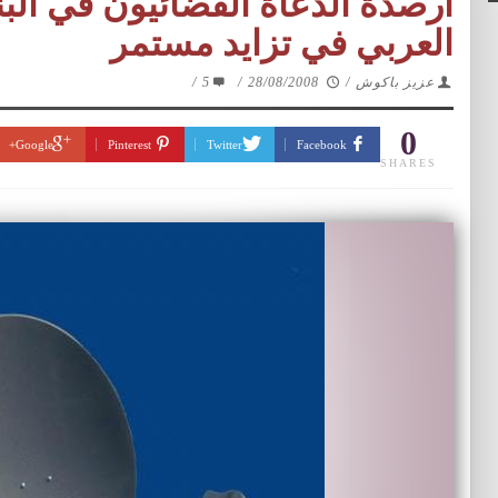
أرصدة الدعاة الفضائيون في الب
العربي في تزايد مستمر
عزيز باكوش
/
28/08/2008
/
5
/
0
Google+
Pinterest
Twitter
Facebook
SHARES