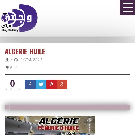
ALGERIE_HUILE
/
26/04/2021
0
/
0
SHARES