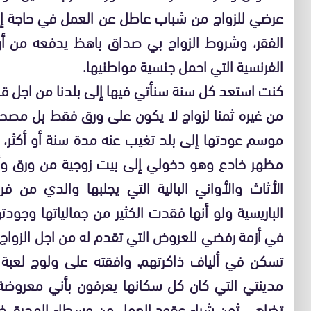
عرضي للزواج من شباب عاطل عن العمل في حاجة إلى
الفقر، وشروط الزواج بي صداق باهظ يدفعه من أراد
الفرنسية التي احمل جنسية مواطنيها.
كنت استعد كل سنة سنأتي فيها إلى بلدنا من اجل قض
من غيره ثمنا لزواج لا يكون على ورق فقط بل مصحو
موسم عودتها إلى بلد تغيب عنه مدة سنة أو أكثر،
مظهر خادع وهو دخولي إلى بيت زوجية من ورق وأرب
الأثاث والأواني البالية التي يجلبها والدي من ف
الباريسية ولو أنها فقدت الكثير من جمالياتها وجود
في أزمة رفضي للعروض التي تقدم له من اجل الزواج 
تسكن في ألياف ذاكرتهم. وافقته على ولوج لعبة
مدينتي التي كان كل سكانها يعرفون بأني معروضة ل
تضاهي ثمن شراء عقود العمل من وسطاء الهجرة، 