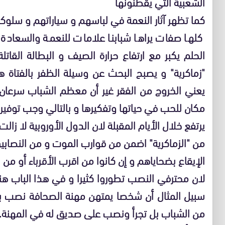
الشعبية التي يقطنونها
كما تظهر آثار النعمة في لباسهم و سياراتهم و سلوكا
كلها صفات يراها شبابنا علامات للنعمة والسعادة 
الحلم يكبر مع ارتفاع حرارة الصيف و البطالة القاتل
"زماكرية" و يصبح البحث عن وسيلة الظفر بالفتاة 
يعني الخروج من الفقر غير أن معظم الشباب سرعان 
مكان للحب في حياتها وتفكيرها و بالتالي وجب توفير
يرتفع خلال الأيام المقبلة لان الدول الأوروبية لا زا
من "الزماكرية" اضمن من قوارب الموت و من النصابي
الإيقاع بضحاياهم و إن كانوا من اقرب الأقرباء أو من ا
لان محترفي النصب تطوروا كثيرا و في هذا الباب هن
سبيل المثال أن شخصا يمتهن مهنة الصحافة نصب بمع
من الشباب بل تجرأ ونصب على صديق له في المهنة.