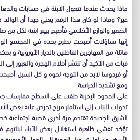
ماذا يحدث عندما تتحول الابنة في حسابات والدها 
غير؟ وماذا لو كان هذا الرقم يعني جيدا أن الوالد
الضمير والوازع الأخلاقي فأصبح يبيع ابنته لكل من 
إنها تساؤلات أصبحت تطرح بحدة في المجتمع الوج
هائلة من المهاجرين القاطنين بالديار الأوروبية و بح
فبات من الأكيد أن تنتشر أحلام الهجرة والعبور إلى الض
أو فردوسا لابد من التوجه نحوه و كل السبل أصبحت 
ومع تشديد الحراسة
على الحدود البحرية طفت على السطح ممارسات جدي
تحولت البنات إلى استثمار مربح تحرص عليه بعض الأس
الشرق الجديدة تقتحم مرة أخرى قضية اجتماعية خط
تؤكد تفشي ظاهرة استغلال بعض الآباء لبناتهم ف
الأبيض من اجل تسهيل الهجرة إلى الدول الأوروبية مق