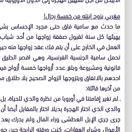
مغربي يزوج ابنته من خمسة رجال!
ما حدث مع سامية فاق حتى مجرد الإحساس بشيء ا
يهيئها كل سنة لقبول صفقة زواجها من أحد شباب 
العمل في الخارج على أن يتم فك عقد زواجها منه حين ت
تحمل سامية الجنسية الفرنسية، وهي اقصر الطرق ا
قانونية ومشروعة وبلغ عدد أزواجها خمسة أزواج في
احدهم بالاتفاق ويتزوجها الزواج الصحيح بلا طلاق 
من آخرها قائلة:
ـ لم تغير إقامتنا في أوروبا من نظرة والدي للحياة، بل
والدي الذي اختار الهجرة بديلا اختار بالمقابل أيضا أن
جرى جري الإبل العطشى وراء المال ولم يدرك بعد
الأموال وشراء العقارات، كنت ورقته الرابحة حين ح