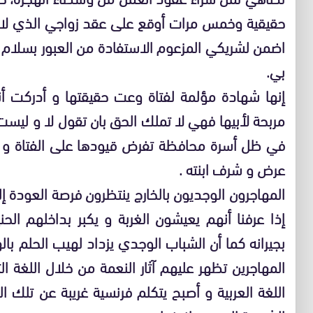
حقيقية وخمس مرات أوقع على عقد زواجي الذي لا ي
اضمن لشريكي المزعوم الاستفادة من العبور بسلام إل
بي.
إنها شهادة مؤلمة لفتاة وعت حقيقتها و أدركت أنه
مربحة لأبيها فهي لا تملك الحق بان تقول لا و ليس
في ظل أسرة محافظة تفرض قيودها على الفتاة و لك
عرض و شرف ابنته .
المهاجرون الوجديون بالخارج ينتظرون فرصة العودة إل
إذا عرفنا أنهم يعيشون الغربة و يكبر بداخلهم الح
بجيرانه كما أن الشباب الوجدي يزداد لهيب الحلم باله
المهاجرين تظهر عليهم آثار النعمة من خلال اللغة
اللغة العربية و أصبح يتكلم فرنسية غريبة عن تلك ا