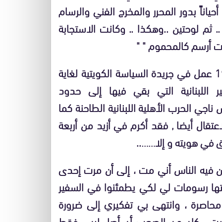
اناً بدور المحرر والمخرج الفني والرسام
 ثم لوحتين ..وهكذا .. وكانت الاستجابة
أت أرسم كالمحموم " "
ترك الكويت عدة مرات ثم عاد إليها . في سنة 1968 عمل في جريدة السياسة الكويتية لغاية
السفير اللبنانية التي بقي فيها إلى حدود
ش ناجي الحرب الأهلية اللبنانية الطاحنة كما
عتقال أيضا , فقد أكرم في أزيد من أربعة
 في هويته و إلا……..
ظن فيه الناس أني مت ، إلى أن مرت إحدى
ا رسومات لي لكي يطمئنوا في السفير
 محاصرة ، وانتهى بي تفكيري إلى ضرورة
هبت ، كان من الصعب أن أصل ليس فقط