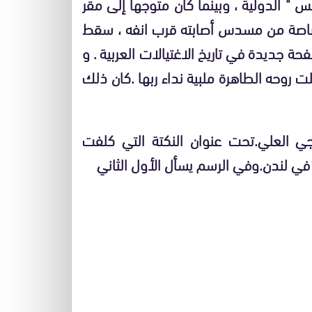
" الدولية ، وبينما كان متوجهاً إلى مقر
صاصة من مسدس أصابته قرب انفه ، سقط
ة جديدة في تاريخ الاغتيالات العربية . و
 قاوم فيها ناجي مدة 38 يوم انتقلت روحه الطاهرة ملبية نداء ربها .كان ذلك
ناجي العلي.تحت عنوان النكتة التي كلفت