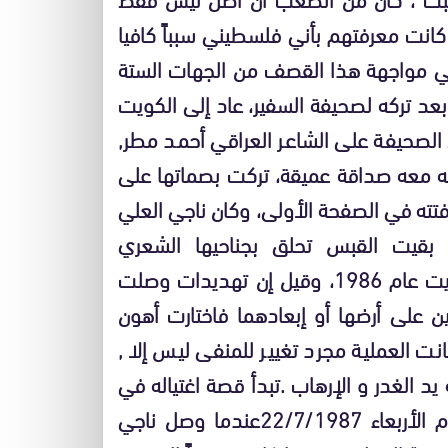
 كانت معرفتهم بأني فلسطيني سبباً كافيا
 في مواجهة هذا القصف من الجهات الستة
بعد تركه لصحيفة السفير، عاد إلى الكويت
صحيفة على الشاعر العراقي أحمد مطر,
بطته معه صداقة عميقة، تركت بصماتها على
تته في الصفحة الأولى، وكان ناجي العلي
ة. بقيت القبس تحلق بجناحيها الشعري
والكاريكاتيري حتى صدر أمر بإبعادهما معا من الكويت عام 1986، وقيل إن تهديدات وصلت
لين على أرضها أو إبعادهما فاختارت أهون
نت العملية مجرد تغيير للمنفى ليس إلا ,
د الغدر و الإرهاب .تبدأ قصة اغتياله في
الساعة 5س13 بتوقيت غر ينتش من بعد ظهر يوم الأربعاء 22/7/1987عندما وصل ناجي