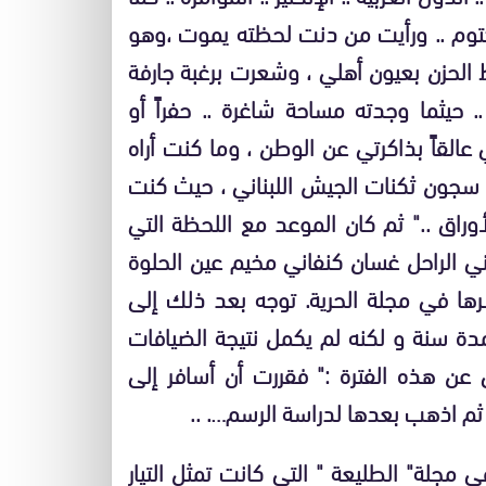
وم .. ورأيت من دنت لحظته يموت ،وهو
 الحزن بعيون أهلي ، وشعرت برغبة جارفة
حيثما وجدته مساحة شاغرة .. حفراً أو
القاً بذاكرتي عن الوطن ، وما كنت أراه
 سجون ثكنات الجيش اللبناني ، حيث كنت
أوراق .." ثم كان الموعد مع اللحظة التي
ني الراحل غسان كنفاني مخيم عين الحلوة
رها في مجلة الحرية. توجه بعد ذلك إلى
ة لمدة سنة و لكنه لم يكمل نتيجة الضيافات
ي عن هذه الفترة :" فقررت أن أسافر إلى
م اذهب بعدها لدراسة الرسم…. ..
 الكويت عام 1963، وعملت في مجلة" الطليعة " التي كانت تمثل التيار