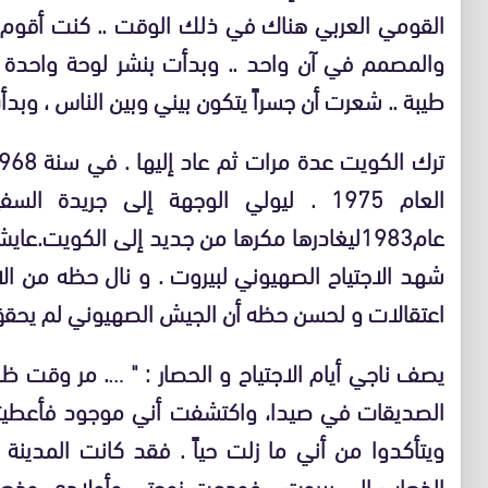
القومي العربي هناك في ذلك الوقت .. كنت أقوم أحي
والمصمم في آن واحد .. وبدأت بنشر لوحة واحدة ..
طيبة .. شعرت أن جسراً يتكون بيني وبين الناس ، وبد
العام 1975 . ليولي الوجهة إلى جريدة 
عام1983ليغادرها مكرها من جديد إلى الكويت.عاي
شهد الاجتياح الصهيوني لبيروت . و نال حظه من الا
اعتقالات و لحسن حظه أن الجيش الصهيوني لم يحقق
يصف ناجي أيام الاجتياح و الحصار : " …. مر وقت 
الصديقات في صيدا، واكتشفت أني موجود فأعطيته
ويتأكدوا من أني ما زلت حياً . فقد كانت المدينة
الذهاب إلى بيروت ، فودعت زوجتي وأولادي وذ