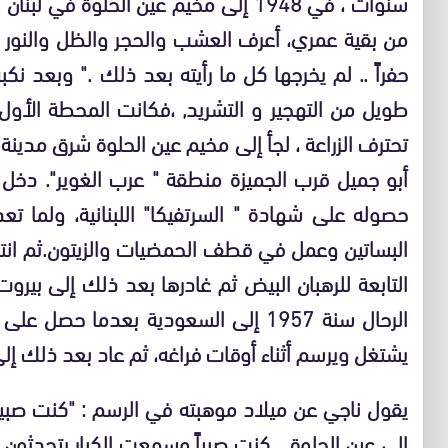
سنوات ، في 1948 إلى مخيم عين الحلوة ف
من بقية عمري، أعرف العشب والحجر والظل والنور ، 
طويل من التهجير و التشريد, ،فكانت المحطة الأول 
تحترف الزراعة ، لجأ إلى مخيم عين الحلوة شرق مدين
أبو جميل قرب الجميزة منطقة " عرب الغوير". دخل 
حصوله على شهادة " السرتفيكا" اللبنانية، ولما تع
البساتين وعمل في قطف الحمضيات والزيتون.ثم انتق
التابعة للرهبان البيض ثم غادرها بعد ذلك إلى ب
الرحال سنة 1957 إلى السعودية بعدما حص
يشتغل ويرسم أثناء أوقات فراغه، ثم عاد بعد ذلك إلى 
يقول ناجي عن ميلاد موهبته في الرسم : "كنت صبياً ح
إلى عين الحلوة .. كنت صبياً وسمعت الكبار يتحدثون .. ال