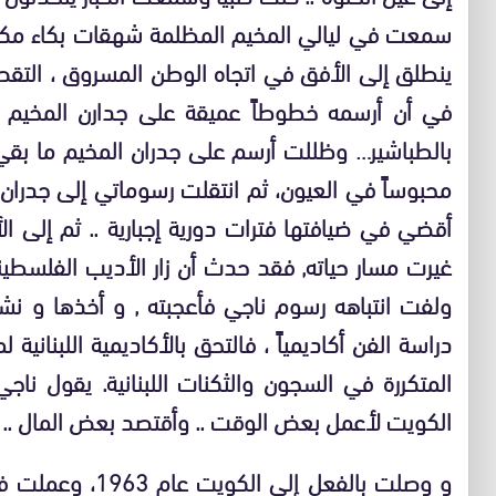
سمعت في ليالي المخيم المظلمة شهقات بكاء مكت
ينطلق إلى الأفق في اتجاه الوطن المسروق ، التقط
في أن أرسمه خطوطاً عميقة على جدارن المخيم .. 
بالطباشير… وظللت أرسم على جدران المخيم ما بقي ع
محبوساً في العيون، ثم انتقلت رسوماتي إلى جدران
أقضي في ضيافتها فترات دورية إجبارية .. ثم إلى ال
غيرت مسار حياته, فقد حدث أن زار الأديب الفلسطي
ولفت انتباهه رسوم ناجي فأعجبته , و أخذها و نش
دراسة الفن أكاديمياً ، فالتحق بالأكاديمية اللبناني
المتكررة في السجون والثكنات اللبنانية. يقول ناج
الكويت لأعمل بعض الوقت .. وأقتصد بعض المال .. ث
و وصلت بالفعل إلى