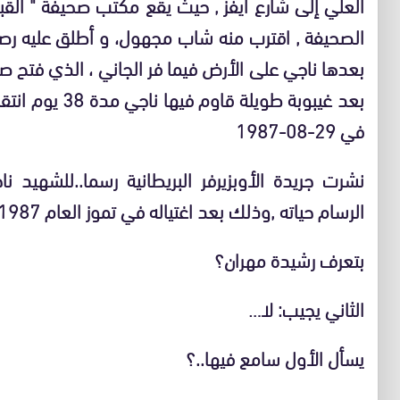
العلي إلى شارع آيفز , حيث يقع مكتب صحيفة " القبس 
الصحيفة , اقترب منه شاب مجهول، و أطلق عليه ر
بعدها ناجي على الأرض فيما فر الجاني ، الذي فتح صفح
بعد غيبوبة طويلة
في 29-08-1987
نشرت جريدة الأوبزيرفر البريطانية رسما..للشهيد 
الرسام حياته ,وذلك بعد اغتياله في تموز العام 1987في لندن.وفي الرسم يسأل الأول الثاني
بتعرف رشيدة مهران؟
الثاني يجيب: لا…
يسأل الأول سامع فيها..؟