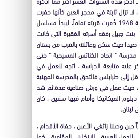
ي لبنان .. أذكر هذه السنوات العشر أكثر مما أذكره
لا تزال ثابتة في محجر العين كأنها حفرت
حفراً .. لم يخرجها كل ما رأيته بعد ذلك ." وبعد نكبة 1948 دُمرت قريته تماماً، ليبدأ مسلسل
بنت جبيل رفقة أسرته الفقيرة التي كانت
ة صيدا حيث سكن وعائلته بالقرب من بستان
مدرسة " اتحاد الكنائس المسيحية " حتى
ذر عليه متابعة الدراسة ، اتجه للعمل في
ل إلى طرابلس فالتحق بالمدرسة المهنية
يروت حيث عمل في ورش صناعية عدة.ثم شد
ل على دبلوم الميكانيكا وأقام فيها سنتين ، كان
لبنان.
ين وصلنا زائغي الأعين ، حفاة الأقدام ،
دول العربية .. الإنكليز .. المؤامرة .. كما