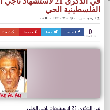
في الذكرى 21 لاستشهاد 
الفلسطينية الحي
ذ رشيد شريت
/
23/08/2008
/
0
/
0
Google+
Pinterest
Twitter
Facebook
SHARES
في الذكرى 21 لاستشهاد ناجي العلي