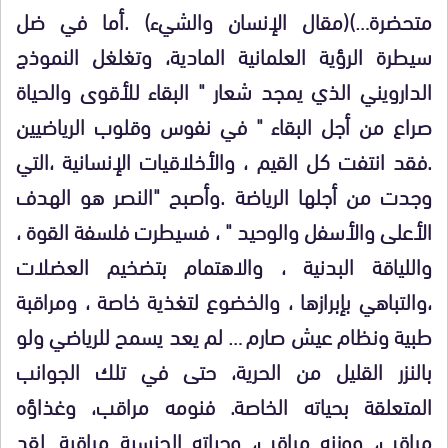
متحضرة…)(مقال الإنسان والشيء) .أما في ضل
سيطرة الرؤية العلمانية المادية، وتغلغل النموذج
الدارويني الذي يمجد شعار " البقاء للأقوى والحياة
صراع من أجل البقاء " في نفوس وقلوب الرياضيين
.فقد انتفت كل القيم ، والأخلاقيات الإنسانية ،التي
وجدت من أجلها الرياضة .وأصبح "النصر هو الهدف
الأعلى والأسفل والوحيد " ، فسيطرت فلسفة القوة ،
واللياقة البدنية ، والاهتمام بتضخيم العضلات
،والتباهي بإبرازها ، والخضوع لتغذية خاصة ، ومراقبة
طبية ونظام عيش صارم … لم يعد يسمح للرياضي ولو
بالنزر القليل من الحرية، حتى في تلك الجوانب
المتعلقة بحياته الخاصة. فنومه مراقب، وغذاؤه
مراقب، ووزنه مراقب، وحياته الجنسية مراقبة…لقد