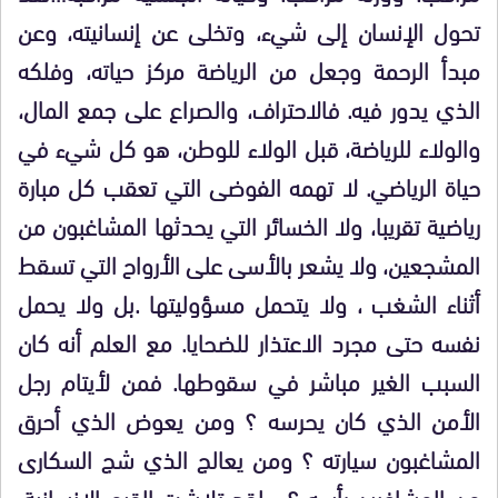
تحول الإنسان إلى شيء، وتخلى عن إنسانيته، وعن
مبدأ الرحمة وجعل من الرياضة مركز حياته، وفلكه
الذي يدور فيه. فالاحتراف، والصراع على جمع المال،
والولاء للرياضة، قبل الولاء للوطن، هو كل شيء في
حياة الرياضي. لا تهمه الفوضى التي تعقب كل مبارة
رياضية تقريبا، ولا الخسائر التي يحدثها المشاغبون من
المشجعين، ولا يشعر بالأسى على الأرواح التي تسقط
أثناء الشغب ، ولا يتحمل مسؤوليتها .بل ولا يحمل
نفسه حتى مجرد الاعتذار للضحايا. مع العلم أنه كان
السبب الغير مباشر في سقوطها. فمن لأيتام رجل
الأمن الذي كان يحرسه ؟ ومن يعوض الذي أحرق
المشاغبون سيارته ؟ ومن يعالج الذي شج السكارى
من المشاغبين رأسه ؟ …لقد تلاشت القيم الإنسانية،