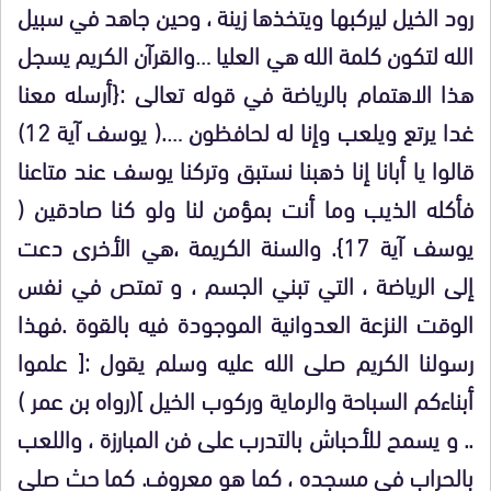
رود الخيل ليركبها ويتخذها زينة ، وحين جاهد في سبيل
الله لتكون كلمة الله هي العليا …والقرآن الكريم يسجل
هذا الاهتمام بالرياضة في قوله تعالى :{أرسله معنا
غدا يرتع ويلعب وإنا له لحافظون ….( يوسف آية 12)
قالوا يا أبانا إنا ذهبنا نستبق وتركنا يوسف عند متاعنا
فأكله الذيب وما أنت بمؤمن لنا ولو كنا صادقين (
يوسف آية 17}. والسنة الكريمة ،هي الأخرى دعت
إلى الرياضة ، التي تبني الجسم ، و تمتص في نفس
الوقت النزعة العدوانية الموجودة فيه بالقوة .فهذا
رسولنا الكريم صلى الله عليه وسلم يقول :[ علموا
أبناءكم السباحة والرماية وركوب الخيل ](رواه بن عمر )
.. و يسمح للأحباش بالتدرب على فن المبارزة ، واللعب
بالحراب في مسجده ، كما هو معروف. كما حث صلى