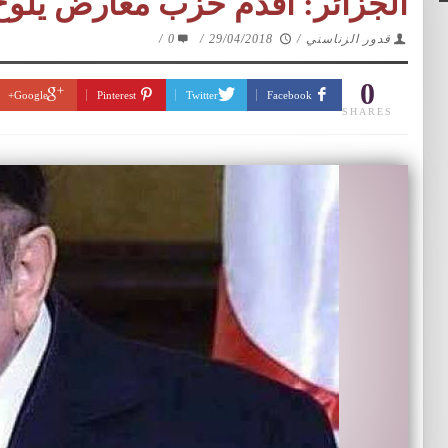
الجزائر: اقدم حزب معارض يلوح بم
قدور الزناسني
/
29/04/2018
/
0
/
0
Google+
Pinterest
Twitter
Facebook
SHARES