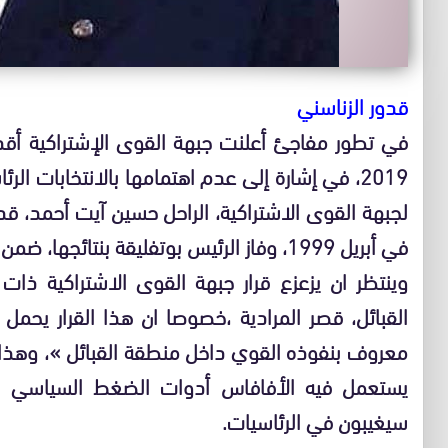
قدور الزناسني
في تطور مفاجئ أعلنت جبهة القوى الإشتراكية أقدم 
2019، في إشارة إلى عدم اهتمامها بالانتخابات الر
لجبهة القوى الاشتراكية، الراحل حسين آيت أحمد، قد
في أبريل 1999، وفاز الرئيس بوتفليقة بنتائجها، ضمن أول عهدة رئاسية له.
وينتظر ان يزعزع قرار جبهة القوى الاشتراكية ذ
القبائل، قصر المرادية ،خصوصا ان هذا القرار يح
معروف بنفوذه القوي داخل منطقة القبائل »، وهذا
يستعمل فيه الأفافاس أدوات الضغط السياسي المب
سيغيبون في الرئاسيات.