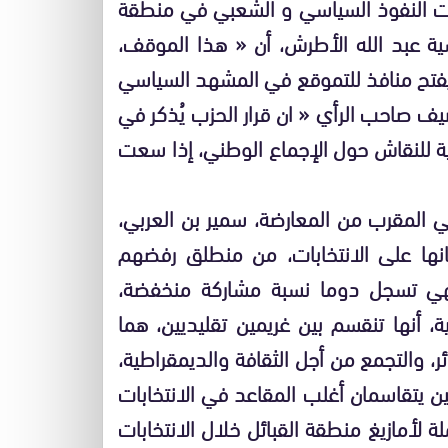
ت النفوذ السياسي و الشعبي في منطقة
ية عبد الله الأطرش، أن « هذا الموقف،
تح منافذ للتموقع في المشهد السياسي
 سيتشكل مع مطلع سنة 2019 ». ويضيف صاحب الرأي « ان قرار الحزب يُذكر في
ية للنقاش حول الإجماع الوطني، إذا سعت
 المقرب من المعارضة، سمير بن العربي،
ها على الانتخابات، من منطلق رفضهم
 فهي تسجل دوما نسبة مشاركة منخفضة،
ة، أنها تنقسم بين غريمين تقليديين، هما
، والتجمع من أجل الثقافة والديمقراطية،
ن يتقاسمان أغلب المقاعد في الانتخابات
لة لأمازيغ منطقة القبائل خلال الانتخابات