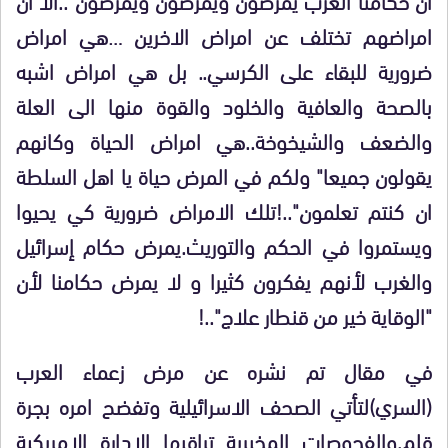
امراضهم تختلف عن امراض الاخرين …هي امراض
ضرورية للبقاء على الكرسي.. بل هي امراض اشبه
بالصحة والعافية والخلود والقوة منها الى العلة
والضعف والشيخوخة..هي امراض الحياة وكانهم
يقولون جميعا" ولكم في المرض حياة يا اهل السلطة
ان كنتم تعلمون"..!تلك الامراض ضرورية كي يحيوا
ويستمروا في الحكم والتوريث.يمرض حكام إسرائيل
والغرب لأنهم يفكرون كثيرا و لا يمرض حكامنا لأن
"الوقاية خير من قنطار علاج"..!
في مقال تم نشره عن مرض زعماء العرب
(السري)لتأتي الصحف الاسرائيلية وتفضح امره بجرة
قلم,والفحوصات المخبرية تراقبها الادارة الامريكية