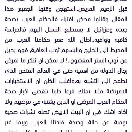
قبل الزعيم المريض..استهجن وقتها الجميع هذا
المقال وقالوا محض افتراء فالحكام العرب بصحة
جيدة وعزرائيل لا يستطيع التسلل اليهم فالحراسة
كافية ووافية..اطال الله عمر حكامنا العرب من
المحيط الى الخليج والبسهم ثوب العافية, فهو بديل
عن ثوب الستر المفضوح..! لا يمكن ان ننكر ما لمرض
رجال الدولة من اهمية حتى في العالم المتحرر الذي
نطمح الى التشبه به.واغلب الظن ان الاستخبارات
الامريكية مثلا تملك فرعا طبيا يتقصى اخبار صحة
الحكام العرب المرضى او الذين يشتبه في مرضهم ولا
اكاد اشك في ان البيت الابيض تصله نشرات صحية
يومية عن حالة وصحة قادتنا العرب وربما غير
العرب.ولكن اهتمام هذا العالم بمرض الحكام يختلف