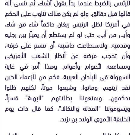
للرئيس بالضبط عندما بدأ يقول أشياء، ثم ينسى أنه
قالها قبل دقائق. ولو لم يكن هناك تناوب على الحكم
في أمريكا لظل الرئيس ريغان حاكماً شاء من شاء،
وأبى من أبى، حتى لو لم يستطع أن يميــّز بين رجليه
وقدميه, ولاستطاعت حاشيته أن تتستر على خرفه،
وأن تحجب مرضه عن أنظار الشعب الأمريكي
ومسامعه لأعوام وأعوام. وهذا أمر في غاية
السهولة في البلدان العربية. فكم من الزعماء الذين
نفد زيتهم، وماتوا، وشبعوا موتاً، لكنهم ظلوا
يحكمون، ويمتعوننا بطلاتهم “البهية” قسراً،
ويسوموننا “المذلة والنكالا”، كما قال ذات يوم
الخليفة الأموي الوليد بن يزيد.
ان حكامنا العرب يمرضون ويمرضون ويمرضون ..الا ان