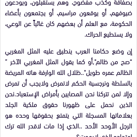
بصفاقة وكذب مفضوح، وهم يستقبلون، ويودعون
ضيوفهم، أو يوقعون مراسيم، أو يجتمعون بأعضاء
الحكومة، مع العلم أن بعضهم كان غائباً عن الوعي،
ولا يستطيع الحراك.
إن وضع حكامنا العرب ينطبق عليه المثل المغربي
“صح من ظالم",أو كما يقول المثل المغربي الآخر ”
الظالم عمره طويل"..ظلال الله الوارفة هاته المريضة
بالسلطة ونرجسية الحكم لاتمرض ولايجب أن تمرض
وإلا لمن تتركنا نحن المصابين بأمراض الإستعباد.نحن
الذين نحمل على ظهورنا حقوق ملكية الجلد
بعلاماتها المسجلة التي يتمتع بحقوقها وحده هو
الرجل الأوحد الأحد ..الذي إذا مات لاقدر الله ترك
امتداده الذي لايموت؟