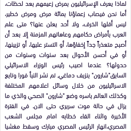
لماذا يعرف الإسرائيليون بمرض زعيمهم بعد لحظات،
أما نحن فيصاب زعماؤنا بمائة مرض ومرض خطير،
ليس أقلها الخرف، ولا أحد يعلن عنها؟ متى علم
العرب بأمراض حكامهم وعاهاتهم المزمنة إلا بعد أن
أصبح متعذراً جداً إخفاؤها، أو التستر عليها، أو تزيينها،
أو في أحسن الأحوال بعد سنوات وسنوات من
حدوثها؟ عندما اصيب رئيس الوزراء الاسرائيلي
السابق"شارون" بنزيف دماغي, تم نشر النبأ فورا وتابع
الاسرائيليون من خلال وسائل اعلامهم المختلفة
وكذلك العالم باسره وضع "شارون" الصحي والذي ما
يزال في حالة موت سريري حتى الان. في الفترة
الأخيرة واثناء القاء خطابه امام مجلس الشعب
المصري،انهار الرئيس المصري مبارك وسقط مغشيا