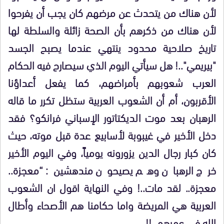
لأن هناك من يتحدث عن مرضهم كان يجب أن يفرحوا
لأن هناك من ذكرهم بأن الصحة زائلة والسلطة لها
تاريخ صلاحية محدود ينتهي عندما يصبح الجسد
"بيريمي"..! هل سيأتي اليوم الذي سيصارح فيه الحكام
العرب شعوبهم بأمراضهم، كما يفعل أعداؤنا
الأقربون، أم أن الشعوب العربية ستظل تكرر ما قاله
الرهبان بعد موت الديكتاتور الإسباني فرانكو؟ فقد
دخل الأخير في غيبوبة لأسابيع عدة قبل موته، حيث
كان كبار رجال الدين يزورونه يومياً، وفي اليوم الأخير
خرج الرهبان وهم يصيحون مندهشين: “معجزة..
معجزة.. لقد مات..! وفي النهاية اقول ان الشعوب
العربية هي المريضة واما حكامنا هم الأصحاء وأطال
الله في عمرهم..!!