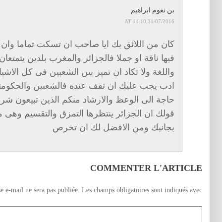
بن نعوم ابراهيم
31/07/2016 AT 14:10
كان من اللائق بك ايا صاحب ان تسكت تماما وا
فيها ناقة او جملا فالجزائر والمغرب بلدين يتمتعان 
واللغة ولا تكاد ان تميز بين الشعبين فى كل الاشي
ادب يجب عليك ان تقف عنده فالشعبين والحكومتين
حاجة الى الوعظ والارشاد منكم الذين تبيعون شر
قولك ان الجزائر ينتظرها التمزق والتقسيم وهى م
بجانبك ومن الافضل لك ان تخرص
COMMENTER L'ARTICLE
e e-mail ne sera pas publiée.
Les champs obligatoires sont indiqués avec