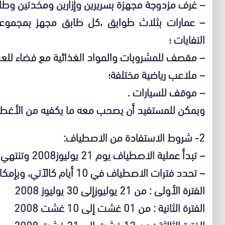
– غرف مزدوجة مجهزة بسريرين وإزارين ومخدتين وطاول
– عمارات بثلاث طوابق ،كل طابق مجهز بمجموعة
النفايات ؛
– مقصف للمشروبات والمواد الغذائية مع فضاء للعب 
– ملاعب رياضية مختلفة؛
– موقف للسيارات .
ويمكن للمستفيد أن يصحب معه ما يكفيه من الأغطي
2- شروط الاستفادة من الاصطياف:
– تبدأ عملية الاصطياف يوم 21 يوليوز2008 وتنتهي يوم 21 غشت 2008؛
– تحدد فترات الاصطياف في 10 أيام كالآتي، وبإمكان المستفيدين طلب فترة واحدة أو أكثر:
الفترة الأولى : من 21 يوليوزإلى 30 يوليوز 2008
الفترة الثانية : من 01 غشت إلى 10 غشت 2008
الفترة الثالثة : من 12 غشت إلى 21 غشت 2008.