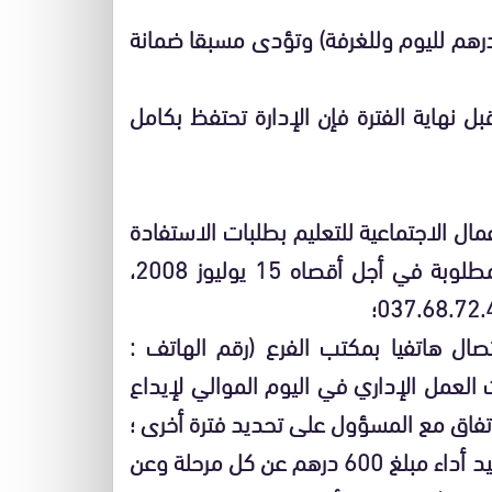
دد واجب الإقامة في 500 درهم للفترة (أي 50 درهم لليوم وللغرفة) وتؤدى مسبقا ضمانة
ل نهاية الفترة فإن الإدارة تحتفظ بكامل
مال الاجتماعية للتعليم بطلبات الاستفادة
من الاصطياف(وفق النموذج رفقته)، قبل الفترة المطلوبة في أجل أقصاه 15 يوليوز 2008،
صال هاتفيا بمكتب الفرع (رقم الهاتف :
59/037.68.72) خلال أوقات العمل الإداري في اليوم الموالي لإيداع
تفاق مع المسؤول على تحديد فترة أخرى ؛
– في حالة قبول طلب الاصطياف يتعين على المستفيد أداء مبلغ 600 درهم عن كل مرحلة وعن