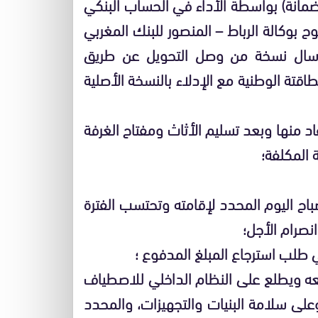
زة (واجب الإقامة 500+ 100 درهم ضمانة) بواسطة الأداء في الحساب البنكي
011.810.0000.08.210.00.066 المفتوح بوكالة الرباط – المنصور للبنك المغربي
،وإرسال نسخة من وصل التحويل عن طريق
تة الوطنية مع الإدلاء بالنسخة الأصلية
فاد منها وبعد تسليم الأثاث ومفتاح الغرفة
 المكلفة؛
اح اليوم المحدد لإقامته وتحتسب الفترة
نصرام الأجل؛
 طلب استرجاع المبلغ المدفوع ؛
فعه ويطلع على النظام الداخلي للاصطياف
لى سلامة البنيات والتجهيزات، والمحدد