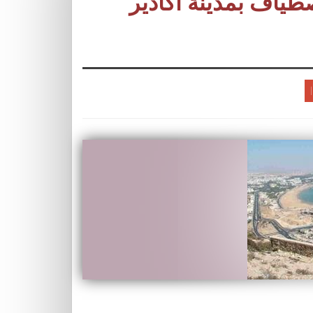
ضوع: الاصطياف بمدينة أكادير