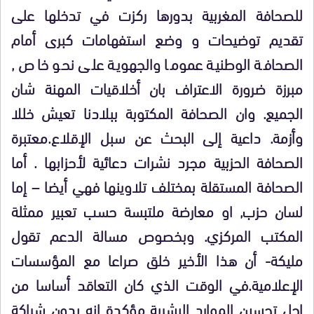
للصحافة المغربية بدورها ركزت في تدخلها على
تقديم توضيحات و وضع استفهامات كبرى أمام
الصحافة الوطنية عموما والجهوية على نحو خاص ,
مبرزة ضرورة الاعتراف بان أخلاقيات المهنة شان
الجميع. وان الصحافة المكتوبة ببلادنا تعيش خللا
وأزمة. داعية إلى البحث عن سبل الإقلاع.معتبرة
الصحافة الحزبية مجرد نشرات دعائية لأحزابها . أما
الصحافة المستقلة بمختلف تلاوينها فهي أيضا – إما
لسان حزب, او معارضة ملتبسة حسب تعبير ممثلة
المكتب المركزي. وبخصوص مسالة الدعم تقول
مليكة- أن هذا الأخير خلق صراعا مع المؤسسات
الإعلامية.في الوقت الذي كان التعاقد أساسا من
اجل تحسين الموارد البشرية مؤكدة انه بدون شراكة