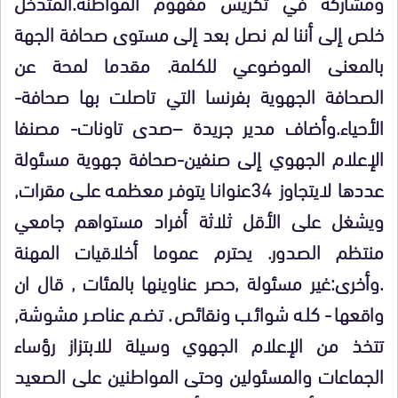
ومشاركة في تكريس مفهوم المواطنة.المتدخل
خلص إلى أننا لم نصل بعد إلى مستوى صحافة الجهة
بالمعنى الموضوعي للكلمة. مقدما لمحة عن
الصحافة الجهوية بفرنسا التي تاصلت بها صحافة-
الأحياء.وأضاف مدير جريدة –صدى تاونات- مصنفا
الإعلام الجهوي إلى صنفين-صحافة جهوية مسئولة
عددها لايتجاوز 34عنوانا يتوفر معظمه على مقرات,
ويشغل على الأقل ثلاثة أفراد مستواهم جامعي
منتظم الصدور. يحترم عموما أخلاقيات المهنة
.وأخرى:غير مسئولة ,حصر عناوينها بالمئات , قال ان
واقعها- كله شوائب ونقائص. تضم عناصر مشوشة,
تتخذ من الإعلام الجهوي وسيلة للابتزاز رؤساء
الجماعات والمسئولين وحتى المواطنين على الصعيد