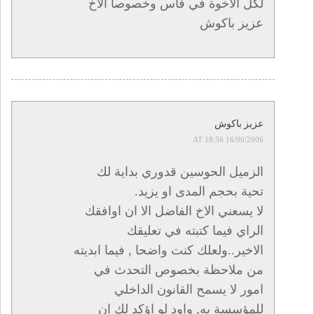
لكل الأخوة في فاس وخصوصا الأخ
عزيز باكوش
عزيز باكوش
16/06/2006 AT 18:56
الزميل الحوسين قدوري بداية لك
تحية بحجم المدى او يزيد.
لا يسعني الاخ الفاضل الا ان اوافقك
الراي فيما كتبته في تعليقك
الاخير..ولعلك كنت واضحا , فيما ابديته
من ملاحظة بخصوص التحدث في
امور لا يسمح القانون الداخلي
للمؤسسة به, واود لو اؤكد لك ان