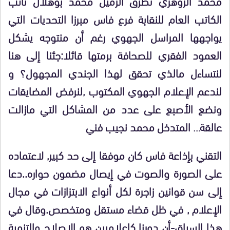
محمد الزوهري تطرق الزميل محمد بوهلال نائب
الكاتب العام للنقابة فرع فاس مبرزا التحديات التي
يواجهها المراسل الجهوي رغم أن منتوجه يشكل
العمود الفقري للصحافة برمتها قائلا:جئنا إلى هنا
لنتساءل مالذي تحقق لهذا الجندي المجهول؟ و
لندعم الإعلام الجهوي المكتوب ,لنرفض المضايقات
ونضع الأصبع على عدد من المشاكل التي مازالت
عالقة… المتدخل محمد نجيب فني
التقني بإذاعة فاس كان موفقا إلى حد كبير, لاعتماده
على الصورة والصوت في إيصال مضمون حواره..دعا
إلى سن قوانين زاجرة لكل أنواع الابتزازات في مجال
الإعلام , في ظل قضاء مستقل ومتخصص.وقال في
هذا السياق-أن دورنا كاعلاميين هو الإصلاح والتنمية