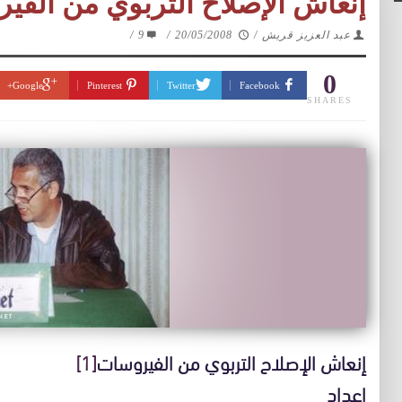
إنعاش الإصلاح التربوي من الفي
عبد العزيز قريش
/
20/05/2008
/
9
/
0
Google+
Pinterest
Twitter
Facebook
SHARES
إنعاش الإصلاح التربوي من الفيروسات
[1]
إعداد