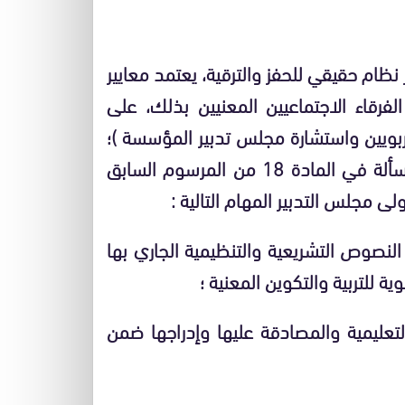
ة 137 من الميثاق ( إقرار نظام حقيقي للحفز والترقية، يعتمد معايير
قاء الاجتماعيين المعنيين بذلك، على
ربويين واستشارة مجلس تدبير المؤسسة )؛
فأين استشارة مجلس تدبير المؤسسة في هذه المسألة في المادة 18 من المرسوم السابق
:
النصوص التشريعية والتنظيمية الجاري بها
للتربية والتكوين المعنية ؛
تعليمية والمصادقة عليها وإدراجها ضمن