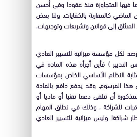
ما فيها المتجاوزة منذ عقود! وفي أحسن
الماضي كالمقاربة بالكفايات. ولنا بعض
 الميثاق إلى قوانين وتشريعات وتوجيهات،
القول ب: (ترصد لكل مؤسسة ميزانية للتسيير العادي
 التدبير ) فأين أجرأة هذه المادة في
وم رقم 2.02.376 بتاريخ 17 يوليو 2002 بمثابة النظام الأساسي الخاص بمؤسسات
 هذا المرسوم. وقد يدفع دافع بالمادة
كورة أن تتلقى دعما تقنيا أو ماديا أو
اقيات للشراكة ، وذلك في نطاق المهام
 شراكة! وليس ميزانية للتسيير العادي