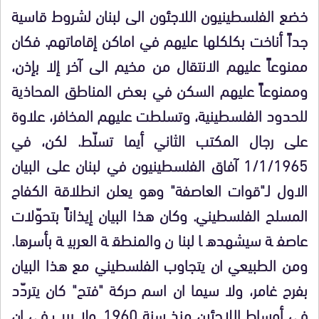
خضع الفلسطينيون اللاجئون الى لبنان لشروط قاسية
جداً أناخت بكلكلها عليهم في اماكن إقاماتهم. فكان
ممنوعاً عليهم الانتقال من مخيم الى آخر إلا بإذن،
وممنوعاً عليهم السكن في بعض المناطق المحاذية
للحدود الفلسطينية، وتسلطت عليهم المخافر، علاوة
على رجال المكتب الثاني أيما تسلّط. لكن، في
1/1/1965 آفاق الفلسطينيون في لبنان على البيان
الاول لـ"قوات العاصفة" وهو يعلن انطلاقة الكفاح
المسلح الفلسطيني. وكان هذا البيان إيذاناً بتحوّلات
عاصفة سيشهدها لبنان والمنطقة العربية بأسرها.
ومن الطبيعي ان يتجاوب الفلسطيني مع هذا البيان
بفرح غامر، ولا سيما ان اسم حركة "فتح" كان يتردّد
في أوساط اللاجئين منذ سنة 1960. ولا ريب في ان