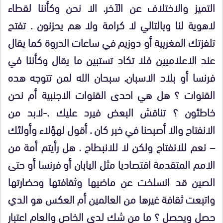
التميز والاختلاف عن الآخر. الا نحن وكأننا لقطاء
لاهوية لنا وبالتالي لا كرامة ولا هم يحزنون . تفتح
تلفزتك المغربية أو دوزيم في ساعات الدروة كما يقال
عند الاعلاميين فلا تكاد تستبين ما يقال وكأننا في
فرنسا أو بلاد الاسبان. سبحان الله لمن تتوجه هده
القنوات ؟ هل هي احدى القنوات الاجنبية أم نحن
خاطئون ؟ تناقش البعض فيرد عليك .-لابد من
الانفتاح والا أصبحنا في خبر كان . أقول لهؤلاء وأولئك
– نعم للانفتاح ولكن لا للانبطاح . هل رأيتم أمة من
الامم المتقدمة اقتصاديا مثل اليابان أو فرنسا أو حتى
الصين قد انسلخت عن ماضيها وثقافتها وحضارتها
واتبعت ثقافة غيرها من العالمين أم العكس هو الدي
حصل ويحصل ؟ ما من شك لدى الخاص والعام اعتبار