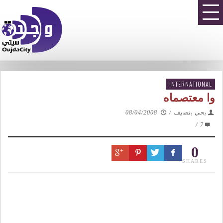
INTERNATIONAL
وا معتصماه
يحي بنضيف
/
08/04/2008
/
7
0
SHARES