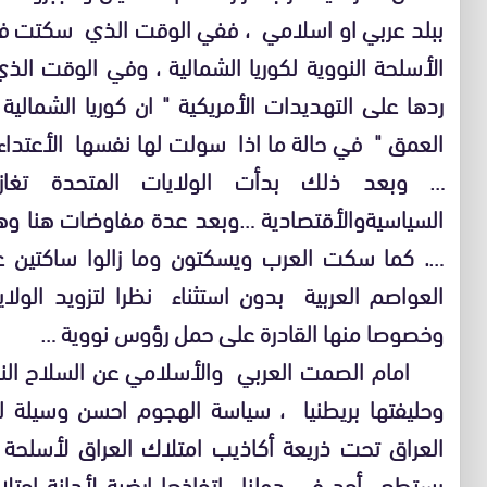
ببلد عربي او اسلامي ، ففي الوقت الذي سكتت فيه 
الأسلحة النووية لكوريا الشمالية ، وفي الوقت الذ
ردها على التهديدات الأمريكية " ان كوريا الشمال
العمق " في حالة ما اذا سولت لها نفسها الأعتداء 
… وبعد ذلك بدأت الولايات المتحدة تغا
السياسيةوالأقتصادية …وبعد عدة مفاوضات هنا وه
…. كما سكت العرب ويسكتون وما زالوا ساكتين ع
العواصم العربية بدون استثناء نظرا لتزويد الول
وخصوصا منها القادرة على حمل رؤوس نووية …
امام الصمت العربي والأسلامي عن السلاح النووي
وحليفتها بريطنيا ، سياسة الهجوم احسن وسيلة لل
العراق تحت ذريعة أكاذيب امتلاك العراق لأسلحة 
يستطع أحد في دولنا اتخاذها ارضية لأدانة احتلال 