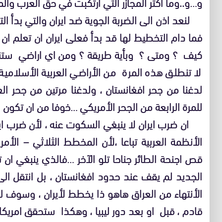
و…و..وما أكثر المجازر التي ارتكبت في حق العرب وال
لنعد اذن الى الضربة الجوية ضد ايران والتي بدأ الت
فما دام التخطيط لها قد بدأ فعلى ايران ان تعلم ا
كيف ؟ ومتى ؟ وبأية طريقة ؟ ومن اي اراضي ستنطل
لا تنطلق هذه المرة من الأراضي العربية الأسلامية
لدغنا من جحر افغانستان ، ولدغنا مرتين من جحر ال
للمرة الرابعة من الجحر الأمريكي …خوفا من ان تكون ا
ان ضرب ايران لا ينبغي السكوت عنه ، لأن ضرب اي
الأنظمة العربية تباعا ،لأن المخطط الثلاثي – الأم
قص اجنحة الطائر جناحا تلو الآخر …فالذي ينبغي ان ت
الجديد لم يقف عند حدود افغانستان ، بل انتقل الى
الأنتهاء من العراق هاهو ذا يخطط لأيران ، وسوف ل
قادم ، قبل او بعد دور ليبيا ، وهكذا ستحقق امريك