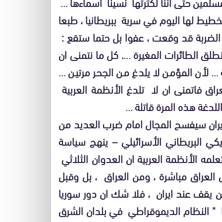
مسلمين حتى اننا لكثرتها نسينا اسماءها …
خطيط لها اليوم في سرية ببريطانيا ، طبعا
ن الضربة قد وقعت ، عفوا بل حتما ستقع :
ق الطائرات المغيرة …. كل ما نتمنى ان
 … لأن المؤمن لا يلدغ من الجحر مرتين …
عراق فاتمنى ان لا تلدغ الأنظمة العربية
للدغة هذه المرة قاتلة …
ران سيفسح المجال امام ضرب العديد من
ريكي البريطاني الأسرائيلي – ينهج سياسة
علمه الأنظمة العربية ان العدوان الثلاثي
 العراق مباشرة ، ومن العراق ، بل وقبل
ن يقف عند ايران ، فلا شك ان دور سوريا
ا " النظام الديموقراطي في بلدان الشرق