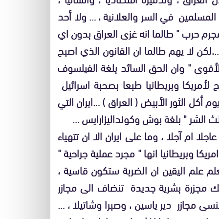
المسلمين في السر والعلانية ، … ولا أحد
جرم حرب " طالما انه غزى العراق بدون اي
، ….لكن لا يهم طالما ان القانون الذي اصبح
للأقوى " وان الحق السائد بلغة الفيلسوف
لأمريكا وبريطانيا طبعا بصحبة اسرائيل
م أكل الثور الأبيض ( العراق ) …ايران التي
ث الشر " بلغة بوش وكونداليزارايس …
 ام آجلا ، وما على ايران الا ان تتهياء
كا وبريطانيا انها " مجرد عملية جراحية "
نعلم علم اليقين ان الضربة ستكون قاسية ،
 مجزرة بشرية جديدة تنضاف الى مجازر
 ننسى مجازر دير ياسين ، وصبرا وشاتيلا ، …