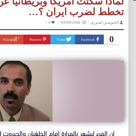
لماذا سكتت امريكا وبريطانيا عن
تخطط لضرب ايران ؟…
الحوسين قدوري
/
04/04/2006
/
0
/
0
Google+
Pinterest
Twitter
Facebook
SHARES
ان المرء ليشعر بالمرارة امام الطغيان والجبروت ا