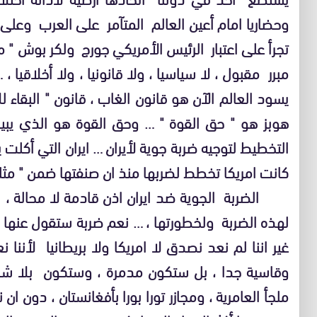
وحضاريا امام أعين العالم المتآمر على العرب وعلى 
تجرأ على اعتبار الرئيس الأمريكي جورج ولكر بوش " م
مبرر مقبول ، لا سياسيا ، ولا قانونيا ، ولا أخلاقيا 
يسود العالم الآن هو قانون الغاب ، قانون " البقاء 
هوبز هو " حق القوة " … وحق القوة هو الذي يبيح 
التخطيط لتوجيه ضربة جوية لأيران … ايران التي أكلت يو
كانت امريكا تخطط لضربها منذ ان صنفتها ضمن " مثل
الضربة الجوية ضد ايران اذن قادمة لا محالة ، عاجلا
لهذه الضربة ولخطورتها ، … نعم ضربة ستقول عنها امري
غير اننا لم نعد نصدق لا امريكا ولا بريطانيا لأننا 
وقاسية جدا ، بل ستكون مدمرة ، وستكون بلا شك
ملجأ العامرية ، ومجازر تورا بورا بأفغانستان ، دون ان