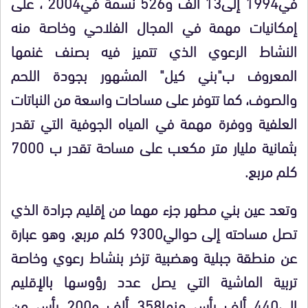
في1994 إلى13 ألف و526 نسمة في2004 ، على
إمكانيات مهمة في المجال الفلاحي وخاصة منه
النشاط الرعوي الذي تتميز فيه بصنف غنمها
المعروف ب"بني كيل" المشهور بجودة اللحم
والصوف، كما تتوفر على مساحات واسعة من النباتات
العلفية ووفرة مهمة في المياه الجوفية التي تقدر
بثمانية مليار متر مكعب على مساحة تقدر ب 7000
كلم مربع.
وتعد عين بني مطهر جزء مهما من إقليم جرادة الذي
تصل مساحته إلى حوالي9300 كلم مربع، وهو عبارة
عن منطقة جبلية وهضبية تزخر بنشاط رعوي وخاصة
تربية الماشية التي يصل عدد رؤوسها بالإقليم
إلى440 ألف رأس منها358 ألف و200 رأس من