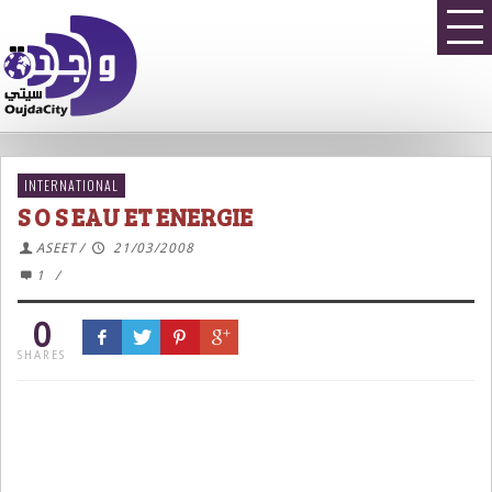
INTERNATIONAL
S O S EAU ET ENERGIE
ASEET
/
21/03/2008
1
/
0
SHARES