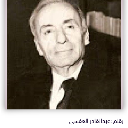
بقلم :عبدالقادر العفسي