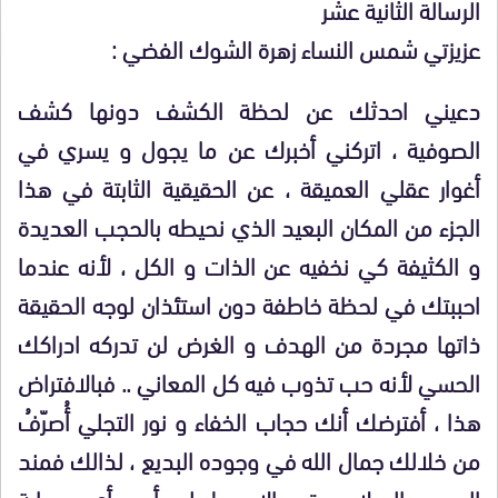
الرسالة الثانية عشر
عزيزتي شمس النساء زهرة الشوك الفضي :
دعيني احدثك عن لحظة الكشف دونها كشف
الصوفية ، اتركني أخبرك عن ما يجول و يسري في
أغوار عقلي العميقة ، عن الحقيقية الثابتة في هذا
الجزء من المكان البعيد الذي نحيطه بالحجب العديدة
و الكثيفة كي نخفيه عن الذات و الكل ، لأنه عندما
احببتك في لحظة خاطفة دون استئذان لوجه الحقيقة
ذاتها مجردة من الهدف و الغرض لن تدركه ادراكك
الحسي لأنه حب تذوب فيه كل المعاني .. فبالافتراض
هذا ، أفترضك أنك حجاب الخفاء و نور التجلي أُصرّفُ
من خلالك جمال الله في وجوده البديع ، لذالك فمند
الوعي بالميلاد حتى الان ..! لم أجد أي سحابة