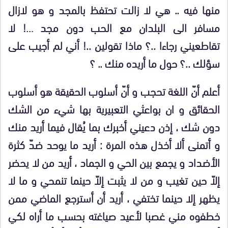
منها فيه .. هي لا زالت تحتفظ بالمجد و هو لازال
مسافر الى البلدان مع الحب دون مجد …! لا
تقاطعيني رجاءا ..؟ ماذا تقولين ..! أني لم أجيب على
سؤلك ..؟ حول ما أريده منك .. ؟
أعلم أنّ اللغة تحجب و أنّ أسلوب الحقيقة هو أسلوب
الحقائق و ان بواعثي التعبيرية بها شيء من الشك
دون شك ، إذن دعيني أخبرك بما يُقال فيما أريد منك
و أتمنى ألا أخذل هذه المرة : أريد ما يوحد ضدّ كثرة
الأضداد و يجمع بين الحي و الجماد ، أريد من لا يحضر
إلاّ حين تغيب و من لا يثبت إلاّ حينما تنمحي و ما لا
يظهر إلا حينما تختفي ، أريد أن أسترجع الماضي ممن
خطفوه مني غصبا لأعيد صياغته بحسب ما أراه لكي