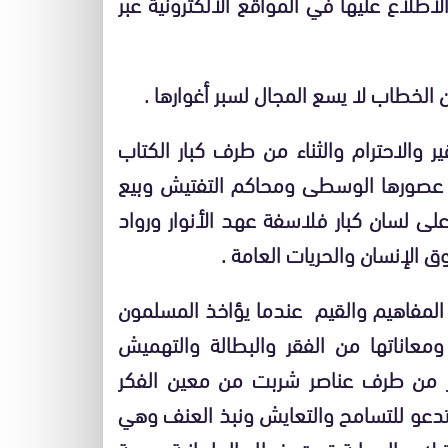
طلاع عليها في المواقع الالكترونية عبر
الخطاب لا يسع المجال لسبر أغوارها .
الاحترام والثناء من طرف كبار الكتاب
ش عصورها الوسطى ومحاكم التفتيش وبيع
 لسان كبار فلاسفة عهد الأنوار ورواد
ق الإنسان والحريات العامة .
ي المفاهيم والقيم عندما يؤاخذ المسلمون
معاناتها من الفقر والبطالة والتهميش
ر من طرف عناصر شربت من معين الفكر
ي تدعو للتسامح والتعايش ونبذ العنف وهي
تيك والحماية تحت غطاء العلمانية وحرية