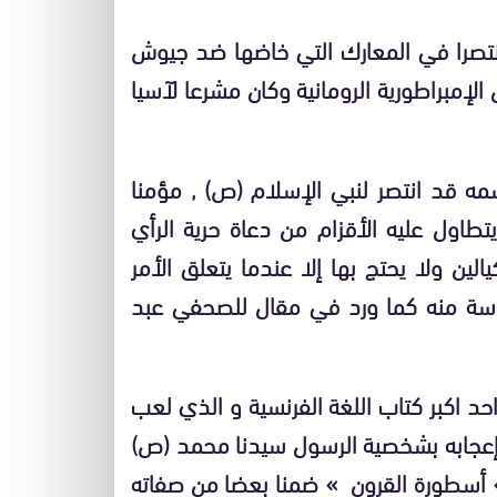
منتصرا في المعارك التي خاضها ضد جيوش
لإمبراطورية الرومانية وكان مشرعا لآسيا
سمه قد انتصر لنبي الإسلام (ص) , مؤمنا
تطاول عليه الأقزام من دعاة حرية الرأي
ين ولا يحتج بها إلا عندما يتعلق الأمر
اسة منه كما ورد في مقال للصحفي عبد
نفس السياق عبر فيكتور هيكو (1802-1885) احد اكبر كتاب اللغة الفرنسية و الذي لعب
في السياسة والأدب خلال القرن 19 عن إعجابه بشخصية الرسول سيدنا محمد (ص)
 سنة 1858 في ديوانه » أسطورة القرون » ضمنا بعضا من صفاته