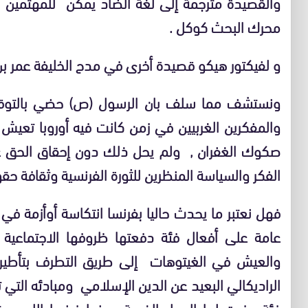
والقصيدة مترجمة إلى لغة الضاد يمكن للمهتمين الا
محرك البحث كوكل .
و لفيكتور هيكو قصيدة أخرى في مدح الخليفة عمر بن 
ونستشف مما سلف بان الرسول (ص) حضي بالتوقير و
والمفكرين الغربيين في زمن كانت فيه أوروبا تعي
صكوك الغفران , ولم يحل ذلك دون إحقاق الحق على
الفكر والسياسة المنظرين للثورة الفرنسية وثقافة حقو
فهل نعتبر ما يحدث حاليا بفرنسا انتكاسة أوأزمة ف
عامة على أفعال فئة دفعتها ظروفها الاجتماعية و
والعيش في الغيتوهات إلى طريق التطرف بتأطي
الراديكالي البعيد عن الدين الإسلامي ومبادئه الت
فئة وفرت لها الدول الغربية ومنها فرنسا اللوجيس