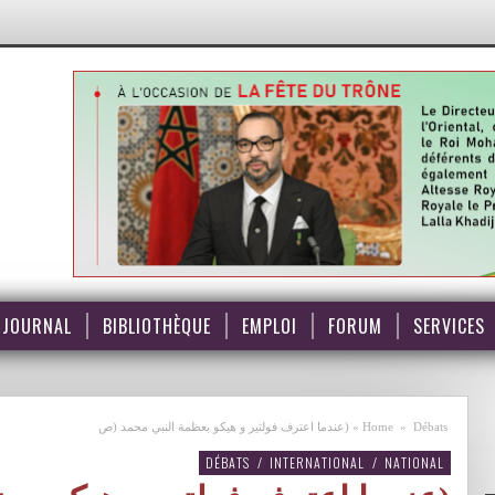
JOURNAL
BIBLIOTHÈQUE
EMPLOI
FORUM
SERVICES
Débats
»
Home
»
(عندما اعترف فولتير و هيكو بعظمة النبي محمد (ص
DÉBATS
/
INTERNATIONAL
/
NATIONAL