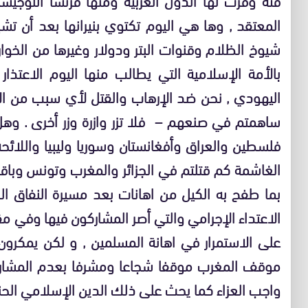
المعتقد , وها هي اليوم تكتوي بنيرانها بعد أن ت
شيوخ الظلام وقنوات البتر ودولار وغيرها من الخوا
بالأمة الإسلامية التي يطالب منها اليوم الاعتذار
اليهودي , نحن ضد الإرهاب والقتل لأي سبب من ال
ساهمتم في صنعهم – فلا تزر وازرة وزر أخرى . وهل
فلسطين والعراق وأفغانستان وسوريا وليبيا واللائحة
الغاشمة كم قتلتم في الجزائر والمغرب وتونس وبا
بما طفح به الكيل من اهانات بعد مسيرة النفاق ال
الاعتداء الإجرامي والتي أصر المشاركون فيها وفي م
على الاستمرار في اهانة المسلمين , و لكن يمكرون و
موقف المغرب موقفا شجاعا ومشرفا بعدم المشاركة
واجب العزاء كما يحث على ذلك الدين الإسلامي الحن