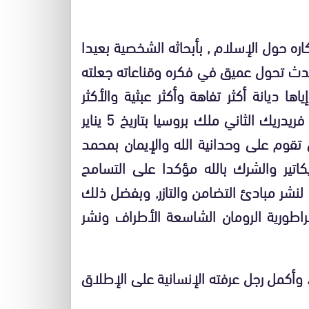
ره حول الإسلام , بأبحاثه الشخصية بعيدا
دث تحول عميق في فكره وقناعاته جعلته
ا ديانة أكثر تفاهة وأكثر عبثية والأكثر
دموية لم يسبق للعالم أن ابتلي بمثلها ( رسالة إلى فريدريك الثاني ملك بروسيا بتاريخ 5 يناير
ي تقوم على وحدانية الله والإيمان بمحمد
كاتير والشرك بالله مؤكدا على التسامح
 لنشر مبادئ التضامن والتازر, وبفضل ذلك
طورية الرومان الشاسعة الأطراف ونشر
 وأكمل رجل عرفته الإنسانية على الإطلاق