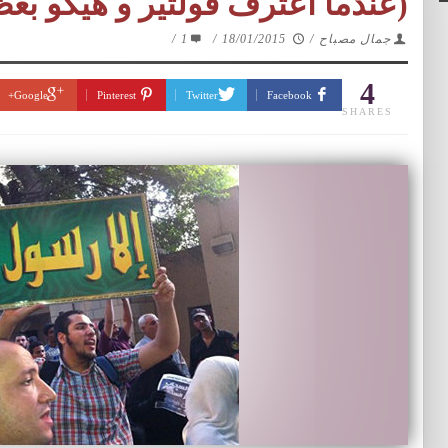
(عندما اعترف فولتير و هيكو بع
جمال مصباح
/
18/01/2015
/
1
/
4
Google+
Pinterest
Twitter
Facebook
SHARES