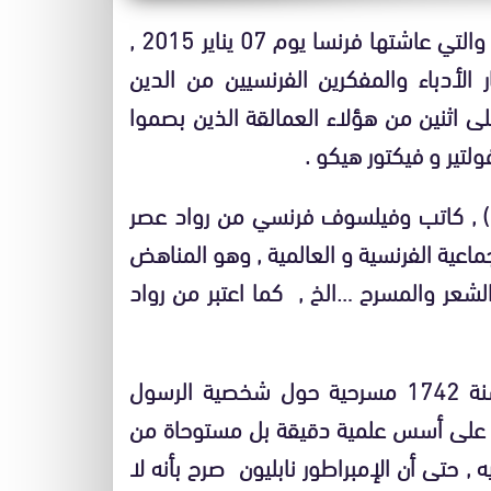
واقعة » شارلي ابدو » – المدانة أخلاقيا ودينيا – والتي عاشتها فرنسا يوم 07 يناير 2015 ,
الأدباء والمفكرين الفرنسيين من الدين
اثنين من هؤلاء العمالقة الذين بصموا
لتير و فيكتور هيكو .
فرنسوا ماري أرويت المعروف بفولتير (1694-1778) , كاتب وفيلسوف فرنسي من رواد عصر
الذاكرة الجماعية الفرنسية و العالمية , وهو المناهض
عر والمسرح …الخ , كما اعتبر من رواد
في البداية كانت أفكاره معادية للإسلام وألف سنة 1742 مسرحية حول شخصية الرسول
ية على أسس علمية دقيقة بل مستوحاة من
 حتى أن الإمبراطور نابليون صرح بأنه لا