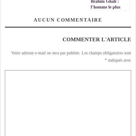
Brahim Ghali :
l’homme le plus
recherché
d’Espagne et
AUCUN COMMENTAIRE
bientôt à l’échelle
internationale,
Algérie exceptée
COMMENTER L'ARTICLE
Votre adresse e-mail ne sera pas publiée.
Les champs obligatoires sont
*
indiqués avec