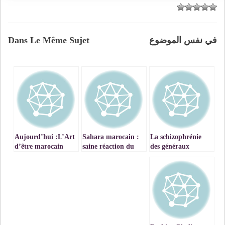
في نفس الموضوع
Dans Le Même Sujet
Aujourd’hui :L’Art
Sahara marocain :
La schizophrénie
d’être marocain
saine réaction du
des généraux
Parlement
algériens envers le
Européen
Maroc