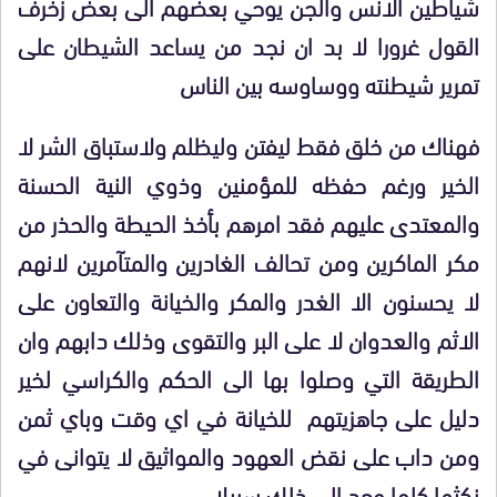
شياطين الانس والجن يوحي بعضهم الى بعض زخرف
القول غرورا لا بد ان نجد من يساعد الشيطان على
تمرير شيطنته ووساوسه بين الناس
فهناك من خلق فقط ليفتن وليظلم ولاستباق الشر لا
الخير ورغم حفظه للمؤمنين وذوي النية الحسنة
والمعتدى عليهم فقد امرهم بأخذ الحيطة والحذر من
مكر الماكرين ومن تحالف الغادرين والمتآمرين لانهم
لا يحسنون الا الغدر والمكر والخيانة والتعاون على
الاثم والعدوان لا على البر والتقوى وذلك دابهم وان
الطريقة التي وصلوا بها الى الحكم والكراسي لخير
دليل على جاهزيتهم للخيانة في اي وقت وباي ثمن
ومن داب على نقض العهود والمواثيق لا يتوانى في
نكثها كلما وجد الى ذلك سبيلا