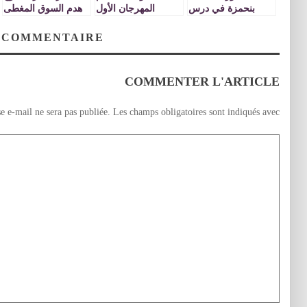
بنحمزة في درس
المهرجان الأول
هدم السوق المغطى
ديني حول تزكية
للفيلم الروائي
وإحداث موقف تحت
النفس ـ فيديو
القصير
أرضي للسيارات
 COMMENTAIRE
بساحة جدة
COMMENTER L'ARTICLE
e e-mail ne sera pas publiée.
Les champs obligatoires sont indiqués avec