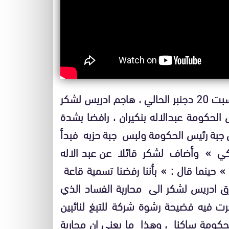
خلال ترأسه للمؤتمر الاقليمي الثامن بوجدة يوم السبت 20 دجنبر الحالي ، هاجم ادريس لشكر
الحكومة عبدالاله بنكيران ، رافضا بشدة
جبة رئيس الحكومة ولبس جبة حزبه فبدأ
اكي » وأضاف لشكر قائلا عن عبد الاله
» حينما قال : » بأننا رفضنا تسمية قاعة
ق ادريس لشكر الى محاربة الفساد الذي
 فيه فضيحة رشوة شركة للتبغ لنائبين
الحكومة ساكنا ، وهذا ما يعني ان محاربة