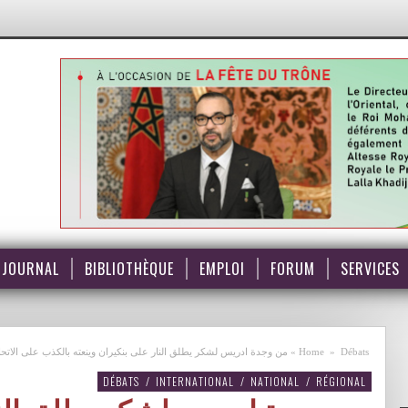
JOURNAL
BIBLIOTHÈQUE
EMPLOI
FORUM
SERVICES
Débats
»
Home
»
من وجدة ادريس لشكر يطلق النار على بنكيران وينعته بالكذب على الاتحاد الاش
DÉBATS
/
INTERNATIONAL
/
NATIONAL
/
RÉGIONAL