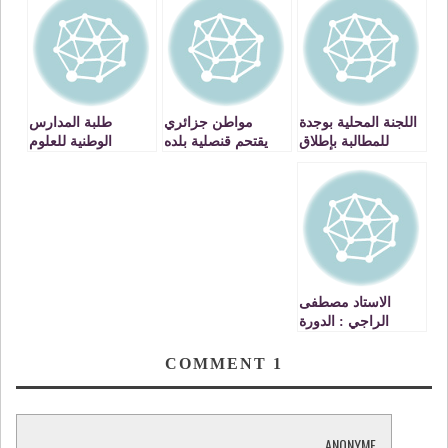
اللجنة المحلية بوجدة
مواطن جزائري
طلبة المدارس
للمطالبة بإطلاق
يقتحم قنصلية بلده
الوطنية للعلوم
سراح معتقلي
بوجدة بسلاح ناري
التطبيقية يصعدون
بوعرفة تنظم وقفة
ضد مرسوم الدمج
احتجاجية امام مقر
…وجدة نموذجا
ولاية وجدة VIDEOS
VIDEO
الاستاد مصطفى
الراجي : الدورة
التكوينية للصحافيين
بوجدة كانت دورة
COMMENT
1
ناجحة بامتياز
VIDEO
ANONYME