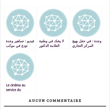
وجدة : في حفل بهيج
لا يشك في وطنية
فيديو : جماهير وجدة
المركز التجاري
العلامة الدكتور
تودع في موكب
مرجان يحتفل بعيد
مصطفى بنحمزة إلا
جنائزي رهيب 4 من
ميلاده 24 VIDEO
قليل علم أو قليل
شباب 20 فبراير
أدب
Le cinéma au
service du
développement du
Maghreb
AUCUN COMMENTAIRE