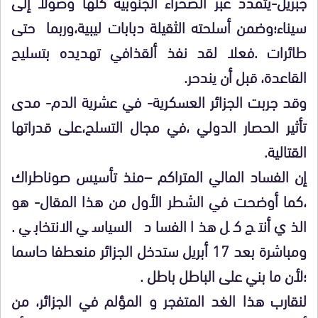
جبريل-يتمدد عبر الصحراء الجنوبية كلها وصولا إلى
سيناء؛وضمن أسلحته الثقيلة دبابات ليبية،وربما حتى
طائرات .فعلا لقد نفذ ألقذافي تهديده بتسليح
القاعدة، قبل أن يندحر.
وقد جربت الجزائر العسكرية- في عشرية الدم- مدى
تأثير الحصار الدولي ،في مجال التسلح،على قدراتها
القتالية.
إن الفساد المالي المتراكم –منذ تأسيس صوناطراك
،كما أوضحت في الشطر الأول من هذا المقال- هو
الذي أنتج كل هذا الفساد السياسي الانتخابي .
ومباشرة بعد 17 أبريل ستدخل الجزائر منعطفا حاسما
؛لأن ما بني على الباطل باطل .
لنقارب هذا الغد المتفجر و المؤلم في الجزائر، من