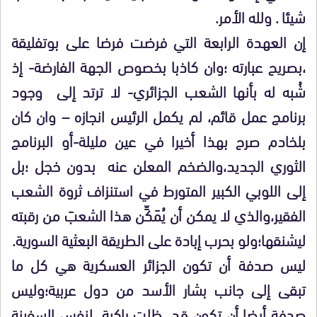
شيئا . ولله الأمر.
إن العهدة الرابعة التي فرضت فرضا على بوتفليقة
،بصريح عبارته ؛وان كاذبا بخصوص الجهة الفارضة- إذ
شُبه له بأنها الشعب الجزائري- لا ترتد إلى وجود
برنامج عمل قائم، لم يكمل الرئيس انجازه – وان كان
بلخادم صرح بهذا أخيرا في عين مليلة-أو البرنامج
الثوري الجديد،والضخم المعلن عنه بدون خجل ؛بل
إلى اللوبي الكبير المتورط في استنزاف ثروة الشعب
الفقير،والذي لا يمكن أن يُمَكِّن هذا الشعبَ من رقبته
ليشنقها؛ولو بحرب إبادة على الطريقة البعثية السورية.
ليس صدفة أن تكون الجزائر العسكرية هي كل ما
تبقى إلى جانب بشار الأسد من دول عربية؛وليس
صدفة أيضا أن تكون قد ظلت راكبة لنفس السفينة