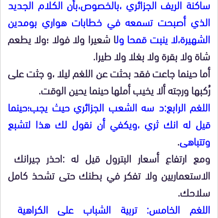
ساكنة الريف الجزائري ،بالخصوص،بأن الكلام الجديد
الذي أصبحت تسمعه في خطابات هواري بومدين
الشهيرة،لا ينبت قمحا ول
ا شعيرا ولا فولا ؛ولا يطعم
شاة ولا بقرة ولا بغلا ولا طيرا.
أما حينما جاعت فقد بحثت عن اللغم ليلا ،و جثت على
رُكبها ورجته ألا يخيب أملها حينما يحين الوقت.
اللغم الرابع:د سه الشعب الجزائري حيث يجب؛حينما
قيل له انك ثري ،ويكفي أن نقول لك هذا لتشبع
وتتباهى
.
ومع ارتفاع أسعار البترول قيل له :احذر جيرانك
الاستعماريين ولا تفكر في بطنك حتى تشحذ كامل
سلاحك.
اللغم الخامس: تربية الشباب على الكراهية