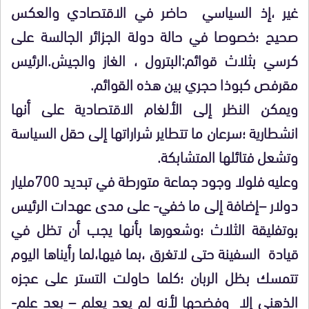
غير ،إذ السياسي حاضر في الاقتصادي والعكس
صحيح ؛خصوصا في حالة دولة الجزائر الجالسة على
كرسي بثلاث قوائم:البترول ، الغاز والجيش.الرئيس
مقرفص كبوذا حجري بين هذه القوائم.
ويمكن النظر إلى الألغام الاقتصادية على أنها
انشطارية ؛سرعان ما تتطاير شراراتها إلى حقل السياسة
وتشعل فتائلها المتشابكة.
وعليه فلولا وجود جماعة متورطة في تبديد 700مليار
دولار –إضافة إلى ما خفي- على مدى عهدات الرئيس
بوتفليقة الثلاث ؛وشعورها بأنها يجب أن تظل في
قيادة السفينة حتى لاتغرق ،بما فيها،لما رأيناها اليوم
تتمسك بظل الربان ؛كلما حاولت التستر على عجزه
الذهني إلا وفضحها لأنه لم يعد يعلم – بعد علم-