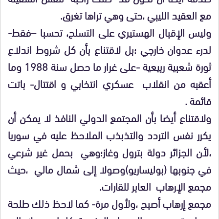
مع العقيد الليبي ،حتى وهي تراها تغرق.
وليس الإقبال الهستيري على التسلح، تحسبا –فقط-
لدرء عدوان خارجي ؛بل لاقتناع بأن كل شروط اندلاع
ثورة شعبية ربيعية -على غرار ما حصل سنة 1988 وما
أعقبه من انقلاب عسكري انتخابي و اقتتال- باتت
قائمة .
ولاقتناع أيضا بأن المجتمع الدولي النافذ لا يمكن أن
يكرر نفس التردد والتذبذب الملاحظ عليه في سوريا
،لأن الجزائر دولة بترول وغاز؛وهي بحمل غير شرعي
في جنوبها (بوليساريو)وصولا إلى شمال مالي ،حيث
مجمع الإرهاب العابر للقارات.
مجمع إرهاب أصبح ،ولأول مرة- كما لاحظ ذلك طلحة