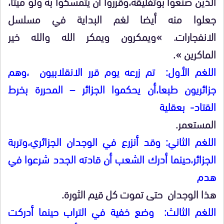
الذين صنعوا بوتفليقة،وقرروا أن يتمسكوا به ولو ميتا،
جعلوا منه أيضا لغم البداية في مسلسل
الانفجارات. »ويمكرون ويمكر الله والله خير
الماكرين ».
اللغم الأول: تم زرعه يوم قرر الانقلابيون ،وهم
جزائريون طبعا،أن يحكموا الجزائر – المحررة بخرط
القتاد- بعقلية
المستعمر.
اللغم الثاني: وقد أنزرع في الوجدان الجزائري،وتربة
الجزائر،حينما أدرك الشعب أن قادته الجدد شرعوا في
هدم
هذا الوجدان حتى تموت كل قيم الثورة.
اللغم الثالث: وضع خفية في التراب حينما أدركت