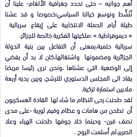
أهم جوانبه – حتى نحدد جغرافية الألغام- علينا أن
نُنَشِّط ونوسع خيالنا السياسي؛خصوصا و قد عشنا
طيلة أيام الحملة الانتخابية على إيقاع سريالية
« ديموقراطية » ؛ملكيتها الفكرية خالصة للجزائر.
سريالية حتمية،بمعنى أن التفاعل بين بنية الدولة
الجزائرية ومضمونها واشتغالها،كان لا بد أن يفضي
إلى الوضعية التي عشناها ،ونحن نرى رئيسا مريضا
يقاد الى المجلس الدستوري للترشح، وبين يديه أربعة
ملايين استمارة تزكية.
لقد طحنت رحى النظام ما شاء لها القادة العسكريون
أن تطحن من هامات و عظام وقيم ثورية -على مدى
نصف قرن- وحينما خلا جوفها طحنت الهباء وعلا
الصرير،ثم أسلمت الروح .