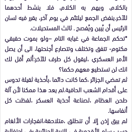
بالكلام، ويهم به الكلام، فلا ينشط أحدهما
للآخر.ينفض الجمع ليلتئم في يوم آخر، يقرر فيه لسان
الرئيس أن يُبين ويُفصح . ثالث المستحيلات.
*تحكم الجماعة في غيابه التام –ولو بموت حقيقي
مكتوم- تتفق وتختلف وتتصارع أجنحتها، الى أن يصل
الأمر العسكري ،ليقول كل طرف للآخر:ألم أقل لك
انك لن تستطيع معهم حكما؟
ثم تمضي الجزائر ،كما كانت دائما ،بأحذية ثقيلة تدوس
على أقدام الشعب الحافية.لم يعد هذا ممكنا لأن آلة
طحن العظام ،لصناعة أحذية العسكر ،لفظت كل
أنفاسها.
لم يبق إذن إلا أن تنطلق ،متلاحقة،انفجارات الألغام
حسب سلم الأقدمية في التربة الجزائرية ؛في احتفالية