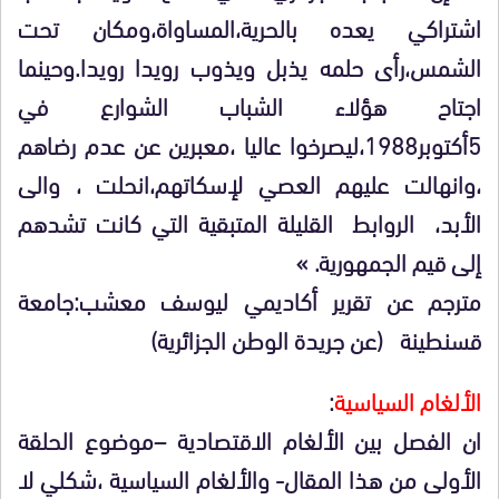
اشتراكي يعده بالحرية،المساواة،ومكان تحت
الشمس،رأى حلمه يذبل ويذوب رويدا رويدا.وحينما
اجتاح هؤلاء الشباب الشوارع في
5أكتوبر1988،ليصرخوا عاليا ،معبرين عن عدم رضاهم
،وانهالت عليهم العصي لإسكاتهم،انحلت ، والى
الأبد، الروابط القليلة المتبقية التي كانت تشدهم
إلى قيم الجمهورية. »
مترجم عن تقرير أكاديمي ليوسف معشب:جامعة
قسنطينة (عن جريدة الوطن الجزائرية)
الألغام السياسية
:
ان الفصل بين الألغام الاقتصادية –موضوع الحلقة
الأولى من هذا المقال- والألغام السياسية ،شكلي لا