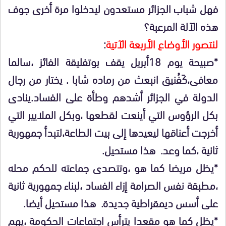
فهل شباب الجزائر مستعدون ليدخلوا مرة أخرى جوف
هذه الآلة المرعبة؟
لنتصور الأوضاع الأربعة الآتية
:
*صبيحة يوم 18أبريل يقف بوتفليقة الفائز ،سالما
معافى،كَفُنيق انبعث من رماده شابا . يختار من رجال
الدولة في الجزائر أشدهم وطأة على الفساد.ينادى
بكل الرؤوس التي أينعت لقطعها ،وبكل الملايير التي
أخرجت أعناقها ليعيدها إلى بيت الطاعة،لتبدأ جمهورية
ثانية ،كما وعد. هذا مستحيل.
*يظل مريضا كما هو ،وتتصدى جماعته للحكم محله
،مطبقة نفس الصرامة إزاء الفساد ،لبناء جمهورية ثانية
على أسس ديمقراطية جديدة. هذا مستحيل أيضا.
*يظل كما هو مقعدا يترأس اجتماعات الحكومة ،يهم