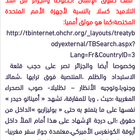
التلاميذ كسلا بالنسبة لأجهزة الأمم المتحدة
المختصة؛كما هو موثق أمميا:
http://tbinternet.ohchr.org/_layouts/treatyb
odyexternal/TBSearch.aspx?
Lang=Fr&CountryID=3
وخصوصا أيضا والجزائر تصر على حجب قلعة
الاستبداد والظلم ،المنتصبة فوق ترابها ،شمالا
وجنوبا،وتوجيه الأنظار – تظليلا- صوب الصحراء
المغربية ؛حيث ، ويا للمفارقة، تشهد « أميناتو حيدر »
نفسها على ما يتمتع به حتى « بوليزاريو »الداخل من
حقوق ؛الى درجة الإشهاد على هذا أمام الملأ داخل
أروقة الكونغرس الأميركي،معتمدة جواز سفر مغربيا-