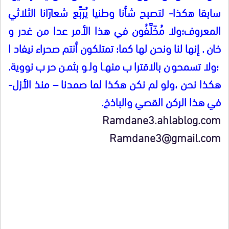
سابقا هكذا- لتصبح شأنا وطنيا يُرَبِّع شعارَانا الثلاثي
المعروف؛ولا مُخَلَّفُون في هذا الأمر عدا من غدر و
خان . إنها لنا ونحن لها كما؛ تمتلكون أنتم صحراء نيفاد ا
؛ولا تسمحون بالاقتراب منها ولو بثمن حرب نووية.
هكذا نحن ،ولو لم نكن هكذا لما صمدنا – منذ الأزل-
في هذا الركن القصي والباذخ.
Ramdane3.ahlablog.com
Ramdane3@gmail.com