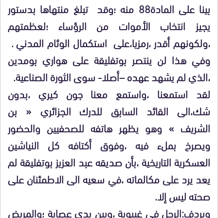
بينا على المادة88 منه ؛وقد تبلغ منتهاها بدستور
يجيز انتخاب الأموات من الرؤساء ؛لعظمتهم
،ولكونهم أقدر ،رمزيا،على استكمال الوئام المدني .
وفي هذا لن ينتصر بوتفليقة على هواري بومدين
،الذي لم يشهد عهده –أصلا- سوى الثورة الصناعية.
لقد استمعنا ،واستمع معنا جون كيري ،بدون
شك،الى القائد السابق للدرك الجزائري « بن
الشريف » وهو يظهر هاتفه للصحفيين والحضور
ويصرخ بملء فيه ،وفوق أكتافه كل النياشين
العسكرية التاريخية ،بأن صديقه عبد العزيز بوتفليقة لم
يعد يرد على مكالماته ،في سعيه الى الاطمئنان على
صحته ليس إلا.
ويردف:الرجل في غيبوبة ،وبين يدي عصابة ؛والمريض