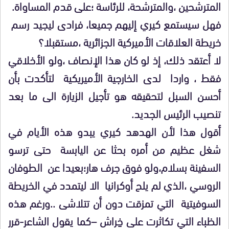
المترشحين ،والمترشحة، للرئاسة ؛على قدم المساواة.
فهل سيستمع كيري إليهم جميعا، فرادى ليجيد رسم
خريطة العلاقات الأميركية الجزائرية ،مستقبلا؟
لا أعتقد ذلك، إذ لو كان هذا الإنصاف ،ولو الأخلاقي
فقط ، واردا لدى الخارجية الأميريكية لتأكدت بأن
أحسن السبل لتحقيقه هو تأجيل الزيارة الى ما بعد
تنصيب الرئيس الجديد.
أقول هذا لأن الهدهد كيري يبدو هذه الأيام في
شغل عظيم من أمره بحثا عن اليابسة حتى ترسو
السفينة بسلام،ولو فوق جرف هار؛بعيدا عن الطوفان
الروسي ،الذي لم يلح أوكرانيا الا ليتمدد في الخريطة
السوفيتية التي تمزقت دون أن تتلاشى ..ورغم هذه
الظباء التي تكاثرت على خِراش –كما يقول الشاعر-قرر