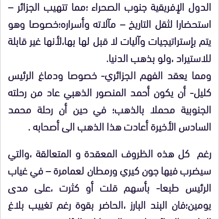
الدول الإفريقية جنوب الصحراء ؛مما تتهيب الجزائر –
استحضارا لثقل التاريخ – مآلاته وأسراره؛خصوصا وهو
يتم بإستراتيجيات وآليات لا قبل لها بها،لأنها غير قابلة
للاستيراد ،ولو بذهب الدنيا.
ومما يعقد الفهم الجزائري- خصوصا ودماغ الرئيس
كليل- أن يكون أحمد المنصور الذهبي عاد من رحلته
الجنوبية محملا بالذهب؛ في حين أن رحلة محمد
السادس الأخيرة أعادت هذا الذهب الى أصحابه .
رغم كل هذه الظروف المعقدة و المتعالقة ،والتي
سيضرب فيها جون كيري ورمطان لعمامرة – في غياب
الرئيس طبعا- بأسهم قلت أو كثرت ،على مدى
يومين؛فان البند البارز ،الحاضر بقوة رغم تغييب بلاغ