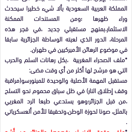
المملكة العربية السعودية بألا شيء خطيرا سيحدث
وراء ظهرها ؛ومن المستندات الممكنة
الاستثمار،بمنهج مستقبلي جديد ،في فجر هذه
المرحلة، الدور الذي لعبته الوساطة الجزائرية سابقا
في موضوع الرهائن الأميركيين في طهران.
*ملف الصحراء المغربية ،بكل رهانات السلم والحرب
التي هو مرشح لها أكثر من أي وقت مضى:
مستقبل المهمة الأصلية والوحيدة للمينورسو(مراقبة
وقف إطلاق النار) في ظل سباق محموم نحو التسلح
،من قبل الجزائر؛وهو يستدعي طبعا الرد المغربي
بالمثل، صونا لحوزة الوطن،وتحقيقا للأمن ألعسكرياتي
.
*
ملف حقوق الإنسان ؛خصوصا والجزائر من أشد