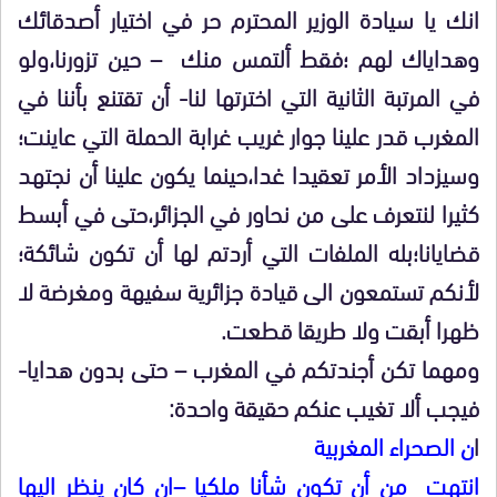
انك يا سيادة الوزير المحترم حر في اختيار أصدقائك
وهداياك لهم ؛فقط ألتمس منك – حين تزورنا،ولو
في المرتبة الثانية التي اخترتها لنا- أن تقتنع بأننا في
المغرب قدر علينا جوار غريب غرابة الحملة التي عاينت؛
وسيزداد الأمر تعقيدا غدا،حينما يكون علينا أن نجتهد
كثيرا لنتعرف على من نحاور في الجزائر،حتى في أبسط
قضايانا؛بله الملفات التي أردتم لها أن تكون شائكة؛
لأنكم تستمعون الى قيادة جزائرية سفيهة ومغرضة لا
ظهرا أبقت ولا طريقا قطعت.
ومهما تكن أجندتكم في المغرب – حتى بدون هدايا-
فيجب ألا تغيب عنكم حقيقة واحدة:
ا
ن الصحراء المغربية
انتهت من أن تكون شأنا ملكيا –ان كان ينظر اليها