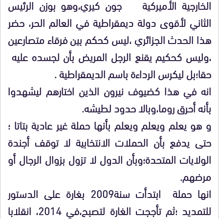
الخارجية الأميركية جون كيري،وهو بوزن الرئيس
الثاني لأقوى دولة ديمقراطية في العالم الحر، حضر
هذا الحدث الجزائري ،ليس كحكم بين فرقاء متصارعين
،وليس كحكيم يقنع الرجل المريض بأن لجسده عليه
حقا؛بل ليكرس الرداءة باسم الديمقراطية .
انه في هذا كضيوف نيرون الذين اختارهم ليشهدوا
بأنه أحرق روما،وبالا حدود لطيشه.
و هو يعلم ويعلم ويعلم بأنها حملة غير عادية بتاتا ؛
حتى يدفع بأن الحملات الانتخابية لا توقف أجندة
الولايات المتحدة؛وبأن الدول لا تزول بزوال الرجال أو
مرضهم.
انها حملة ابتدأت سنة2009 بغارة على الدستور
للتمديد ؛ثم تأججت الغارة لتصبح،في 2014، انقلابا