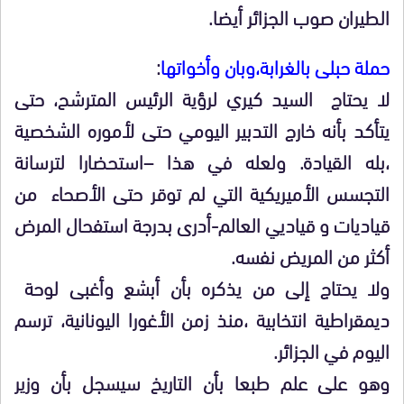
الطيران صوب الجزائر أيضا.
حملة حبلى بالغرابة،وبان وأخواتها
:
لا يحتاج السيد كيري لرؤية الرئيس المترشح، حتى
يتأكد بأنه خارج التدبير اليومي حتى لأموره الشخصية
،بله القيادة. ولعله في هذا –استحضارا لترسانة
التجسس الأميريكية التي لم توقر حتى الأصحاء من
قياديات و قياديي العالم-أدرى بدرجة استفحال المرض
أكثر من المريض نفسه.
ولا يحتاج إلى من يذكره بأن أبشع وأغبى لوحة
ديمقراطية انتخابية ،منذ زمن الأغورا اليونانية، ترسم
اليوم في الجزائر.
وهو على علم طبعا بأن التاريخ سيسجل بأن وزير