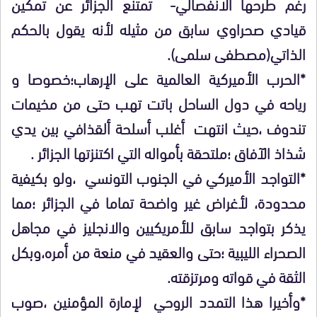
رغم طرحها الانفصالي- تمتنع الجزائر عن تمكين
قيادي صحراوي سابق من مثيله لأنه يقول بالحكم
الذاتي(مصطفى سلمى).
*الحرب الأميركية العالمية على الإرهاب؛خصوصا و
رياحه في دول الساحل باتت تهب حتى من مخيمات
تندوف ،حيث انتهت أغلب أسلحة ألقذافي بين يدي
شذاذ الآفاق ؛ملتحقة بأمواله التي اكتنزتها الجزائر .
*التواجد الأميركي في الجنوب التونسي ،ولو بكيفية
محدودة، لأغراض غير واضحة تماما في الجزائر ؛مما
يذكر بتواجد سابق للأمريكيين والانجليز في مجاهل
الصحراء الليبية ؛حتى والعقيد في منعة من أمره،وبكل
الثقة في قواته ومرتزقته.
*وأخيرا هذا التمدد الروحي لإمارة المؤمنين ،صوب