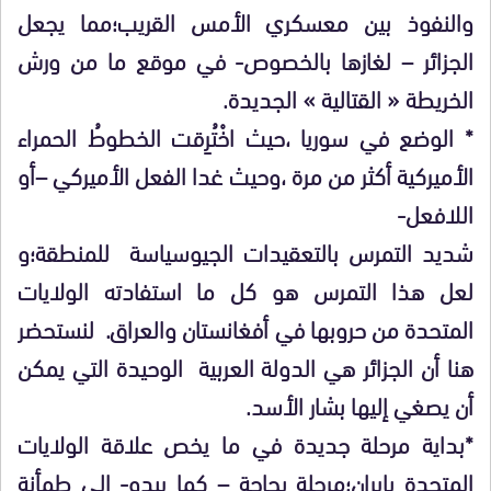
والنفوذ بين معسكري الأمس القريب؛مما يجعل
الجزائر – لغازها بالخصوص- في موقع ما من ورش
الخريطة « القتالية » الجديدة.
* الوضع في سوريا ،حيث اخْتُرِقت الخطوطُ الحمراء
الأميركية أكثر من مرة ،وحيث غدا الفعل الأميركي –أو
اللافعل-
شديد التمرس بالتعقيدات الجيوسياسة للمنطقة؛و
لعل هذا التمرس هو كل ما استفادته الولايات
المتحدة من حروبها في أفغانستان والعراق. لنستحضر
هنا أن الجزائر هي الدولة العربية الوحيدة التي يمكن
أن يصغي إليها بشار الأسد.
*بداية مرحلة جديدة في ما يخص علاقة الولايات
المتحدة بإيران؛مرحلة بحاجة – كما يبدو- الى طمأنة