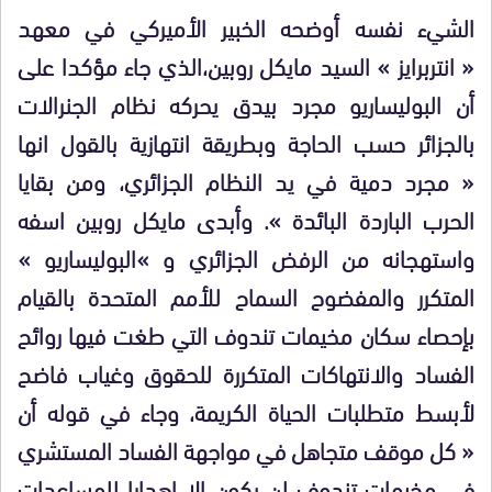
الشيء نفسه أوضحه الخبير الأميركي في معهد
« انتربرايز » السيد مايكل روبين،الذي جاء مؤكدا على
أن البوليساريو مجرد بيدق يحركه نظام الجنرالات
بالجزائر حسب الحاجة وبطريقة انتهازية بالقول انها
« مجرد دمية في يد النظام الجزائري، ومن بقايا
الحرب الباردة البائدة ». وأبدى مايكل روبين اسفه
واستهجانه من الرفض الجزائري و »البوليساريو »
المتكرر والمفضوح السماح للأمم المتحدة بالقيام
بإحصاء سكان مخيمات تندوف التي طغت فيها روائح
الفساد والانتهاكات المتكررة للحقوق وغياب فاضح
لأبسط متطلبات الحياة الكريمة، وجاء في قوله أن
« كل موقف متجاهل في مواجهة الفساد المستشري
في مخيمات تندوف لن يكون إلا إهدارا للمساعدات