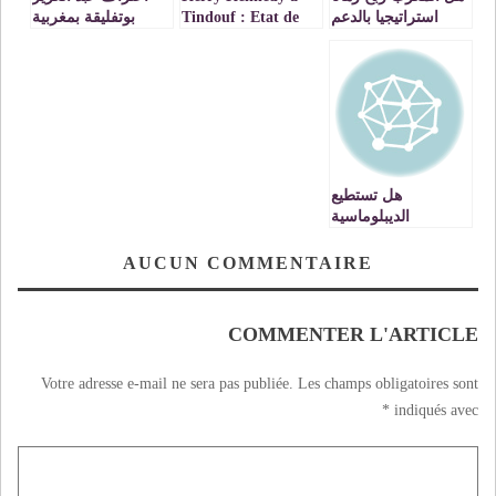
استراتيجيا بالدعم
Tindouf : Etat de
بوتفليقة بمغربية
الدولي لمبادرة الحكم
Siège dans les
الصحراء …VIDEO
الذاتي للصحراء
camps des
séquestrés et à
Rabouny
هل تستطيع
الديبلوماسية
المغربية تكسير
الهيمنة الجزائرية
AUCUN COMMENTAIRE
على الملف الازوادي
؟
COMMENTER L'ARTICLE
Votre adresse e-mail ne sera pas publiée.
Les champs obligatoires sont
*
indiqués avec