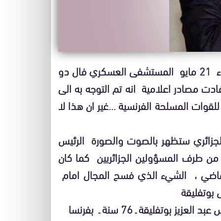
غادر الرئيس الجزائري عبد العزيز بوتفليقة يومه الثلاثاء 21 مايو المستشفى العسكري فال دو
ت مصادر اعلامية انه تم التوجه به الى
للقوات المسلحة الفرنسية …غير ان هذا لا
 الجزائري ستظهر بالصوت والصورة الرئيس
 من طرف المسؤولين الجزائريين كما كان
تشفى الباريزي بتاريخ 27 ابريل الماضي ، الشيء الذي فسح المجال امام
 بوتفليقة