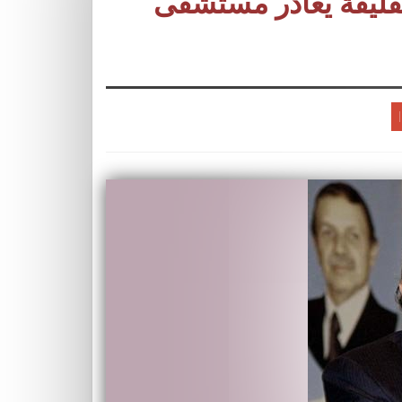
تفليقة يغادر مستشفى