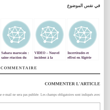
في نفس الموضوع
Sahara marocain :
VIDEO – Nouvel
Incertitudes et
saine réaction du
incident à la
effroi en Algérie
Parlement
frontière algéro-
Européen
marocaine : le
 COMMENTAIRE
Maroc proteste et
sit-in à Oujda,
capitale de
COMMENTER L'ARTICLE
l’Oriental.
e e-mail ne sera pas publiée.
Les champs obligatoires sont indiqués avec