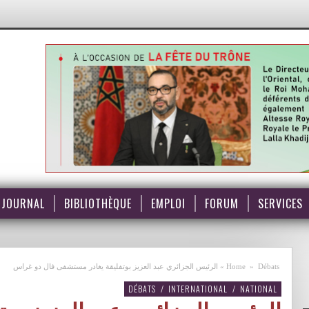
JOURNAL
BIBLIOTHÈQUE
EMPLOI
FORUM
SERVICES
Débats
»
Home
»
الرئيس الجزائري عبد العزيز بوتفليقة يغادر مستشفى فال دو غراس
DÉBATS
/
INTERNATIONAL
/
NATIONAL